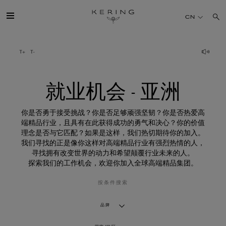
就
业
CN
机
会
-
亚
开云简介
洲
旗下品牌
就业机会 - 亚洲
人才
你是否勇于接受挑战？你是否足够顽强坚韧？你是否热爱高
端精品行业，且具有在此获得成功的勇气和决心？你的价值
理念是否与它匹配？如果是这样，我们热切期待你的加入。
可持续发展
我们寻找的正是像你这样对高端精品行业有强烈热情的人，
寻找拥有改变世界的动力和希望颠覆行业未来的人。
探索我们的工作机会，欢迎你加入全球高端精品集团。
FINANCE
按条件搜索
媒体
品牌
加入我们