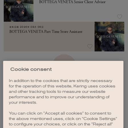
BOTTEGA VENETA Senior Client Advisor
发布日期
2026年 08月 06日
BOTTEGA VENETA Part Time Store Assistant
加载更多
Cookie consent
In addition to the cookies that are strictly necessary
for the operation of this website, Kering uses cookies
and other tracking tools to measure our website
performance and to improve our understanding of
your interests.
创建职位订阅
You can click on "Accept all cookies" to consent to
the above mentioned uses, click on "Cookie Settings"
to configure your choices, or click on the "Reject all"