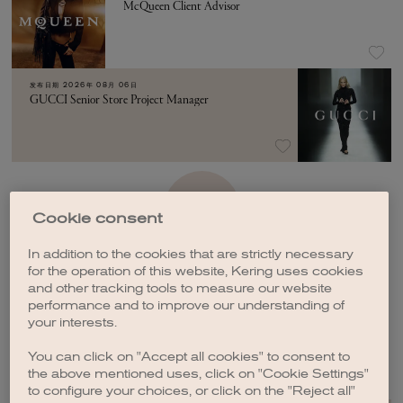
McQueen Client Advisor
发布日期
2026年 08月 06日
GUCCI Senior Store Project Manager
加载更多
Cookie consent
In addition to the cookies that are strictly necessary
for the operation of this website, Kering uses cookies
and other tracking tools to measure our website
performance and to improve our understanding of
your interests.
创建职位订阅
You can click on "Accept all cookies" to consent to
the above mentioned uses, click on "Cookie Settings"
to configure your choices, or click on the "Reject all"