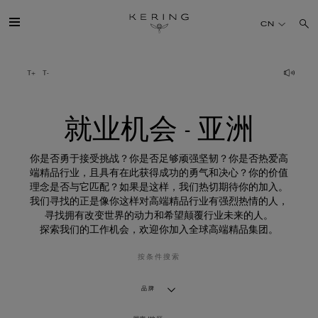
就
业
CN
机
会
-
亚
开云简介
洲
旗下品牌
就业机会 - 亚洲
人才
你是否勇于接受挑战？你是否足够顽强坚韧？你是否热爱高
端精品行业，且具有在此获得成功的勇气和决心？你的价值
理念是否与它匹配？如果是这样，我们热切期待你的加入。
可持续发展
我们寻找的正是像你这样对高端精品行业有强烈热情的人，
寻找拥有改变世界的动力和希望颠覆行业未来的人。
探索我们的工作机会，欢迎你加入全球高端精品集团。
FINANCE
按条件搜索
媒体
品牌
加入我们