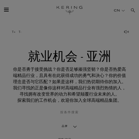
就
业
CN
机
会
-
亚
开云简介
洲
旗下品牌
就业机会 - 亚洲
人才
你是否勇于接受挑战？你是否足够顽强坚韧？你是否热爱高
端精品行业，且具有在此获得成功的勇气和决心？你的价值
理念是否与它匹配？如果是这样，我们热切期待你的加入。
可持续发展
我们寻找的正是像你这样对高端精品行业有强烈热情的人，
寻找拥有改变世界的动力和希望颠覆行业未来的人。
探索我们的工作机会，欢迎你加入全球高端精品集团。
FINANCE
按条件搜索
媒体
品牌
加入我们