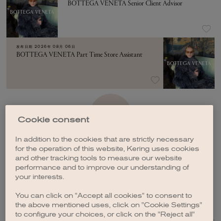
BOTTEGA VENETA Senior Client Advisor
发布日期
2026年 08月 06日
BOTTEGA VENETA Part Time Store Assistant
加载更多
Cookie consent
In addition to the cookies that are strictly necessary
for the operation of this website, Kering uses cookies
and other tracking tools to measure our website
performance and to improve our understanding of
your interests.
创建职位订阅
You can click on "Accept all cookies" to consent to
the above mentioned uses, click on "Cookie Settings"
to configure your choices, or click on the "Reject all"