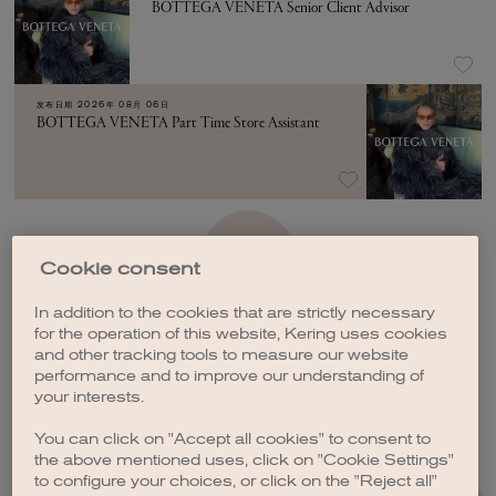
BOTTEGA VENETA Senior Client Advisor
发布日期
2026年 08月 06日
BOTTEGA VENETA Part Time Store Assistant
加载更多
Cookie consent
In addition to the cookies that are strictly necessary
for the operation of this website, Kering uses cookies
and other tracking tools to measure our website
performance and to improve our understanding of
your interests.
创建职位订阅
You can click on "Accept all cookies" to consent to
the above mentioned uses, click on "Cookie Settings"
to configure your choices, or click on the "Reject all"