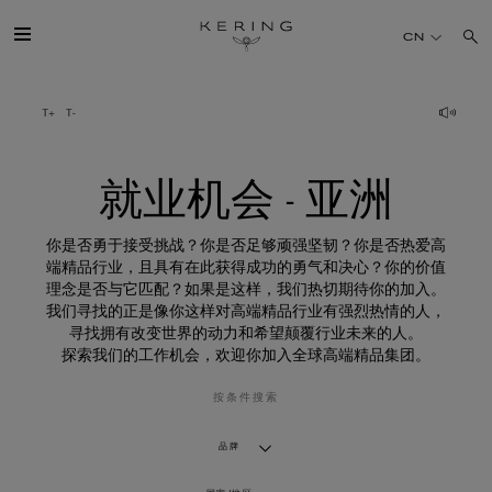
就
业
CN
机
会
-
亚
开云简介
洲
旗下品牌
就业机会 - 亚洲
人才
你是否勇于接受挑战？你是否足够顽强坚韧？你是否热爱高
端精品行业，且具有在此获得成功的勇气和决心？你的价值
理念是否与它匹配？如果是这样，我们热切期待你的加入。
可持续发展
我们寻找的正是像你这样对高端精品行业有强烈热情的人，
寻找拥有改变世界的动力和希望颠覆行业未来的人。
探索我们的工作机会，欢迎你加入全球高端精品集团。
FINANCE
按条件搜索
媒体
品牌
加入我们