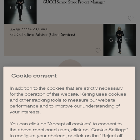
GUCCI Senior Store Project Manager
发布日期
2026年 08月 06日
GUCCI Client Advisor (Client Services)
加载更多
Cookie consent
In addition to the cookies that are strictly necessary
for the operation of this website, Kering uses cookies
and other tracking tools to measure our website
performance and to improve our understanding of
your interests.
创建职位订阅
You can click on "Accept all cookies" to consent to
the above mentioned uses, click on "Cookie Settings"
to configure your choices, or click on the "Reject all"