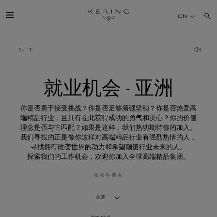
就
业
CN
机
会
-
亚
开云简介
洲
旗下品牌
就业机会 - 亚洲
人才
你是否勇于接受挑战？你是否足够顽强坚韧？你是否热爱高
端精品行业，且具有在此获得成功的勇气和决心？你的价值
理念是否与它匹配？如果是这样，我们热切期待你的加入。
可持续发展
我们寻找的正是像你这样对高端精品行业有强烈热情的人，
寻找拥有改变世界的动力和希望颠覆行业未来的人。
探索我们的工作机会，欢迎你加入全球高端精品集团。
FINANCE
按条件搜索
媒体
品牌
加入我们