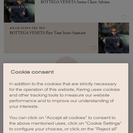
BOTTEGA VENETA Senior Client Advisor
发布日期
2026年 08月 06日
BOTTEGA VENETA Part Time Store Assistant
加载更多
Cookie consent
In addition to the cookies that are strictly necessary
for the operation of this website, Kering uses cookies
and other tracking tools to measure our website
performance and to improve our understanding of
your interests.
创建职位订阅
You can click on "Accept all cookies" to consent to
the above mentioned uses, click on "Cookie Settings"
to configure your choices, or click on the "Reject all"