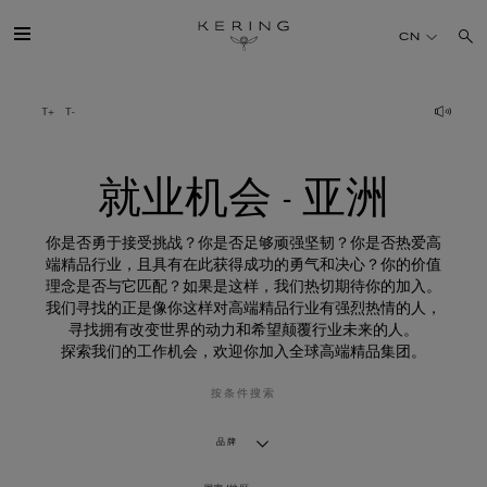
就
业
CN
机
会
-
亚
开云简介
洲
旗下品牌
就业机会 - 亚洲
人才
你是否勇于接受挑战？你是否足够顽强坚韧？你是否热爱高
端精品行业，且具有在此获得成功的勇气和决心？你的价值
理念是否与它匹配？如果是这样，我们热切期待你的加入。
可持续发展
我们寻找的正是像你这样对高端精品行业有强烈热情的人，
寻找拥有改变世界的动力和希望颠覆行业未来的人。
探索我们的工作机会，欢迎你加入全球高端精品集团。
FINANCE
按条件搜索
媒体
品牌
加入我们