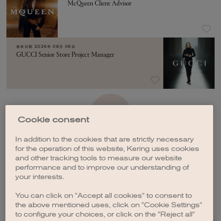
McQueen Client Advisor
发布日期
2026年 08月 06日
GUCCI Senior Store Project Manager
加载更多
Cookie consent
In addition to the cookies that are strictly necessary
for the operation of this website, Kering uses cookies
and other tracking tools to measure our website
performance and to improve our understanding of
your interests.
创建职位订阅
You can click on "Accept all cookies" to consent to
the above mentioned uses, click on "Cookie Settings"
to configure your choices, or click on the "Reject all"