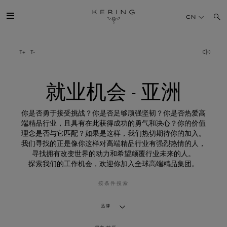
就
业
CN
机
会
-
亚
开云简介
洲
旗下品牌
就业机会 - 亚洲
人才
你是否勇于接受挑战？你是否足够顽强坚韧？你是否热爱高
端精品行业，且具有在此获得成功的勇气和决心？你的价值
理念是否与它匹配？如果是这样，我们热切期待你的加入。
可持续发展
我们寻找的正是像你这样对高端精品行业有强烈热情的人，
寻找拥有改变世界的动力和希望颠覆行业未来的人。
探索我们的工作机会，欢迎你加入全球高端精品集团。
FINANCE
按条件搜索
媒体
品牌
加入我们