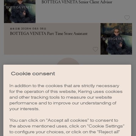
BOTTEGA VENETA Senior Client Advisor
发布日期
2026年 08月 06日
BOTTEGA VENETA Part Time Store Assistant
加载更多
Cookie consent
In addition to the cookies that are strictly necessary
for the operation of this website, Kering uses cookies
and other tracking tools to measure our website
performance and to improve our understanding of
your interests.
创建职位订阅
You can click on "Accept all cookies" to consent to
the above mentioned uses, click on "Cookie Settings"
to configure your choices, or click on the "Reject all"