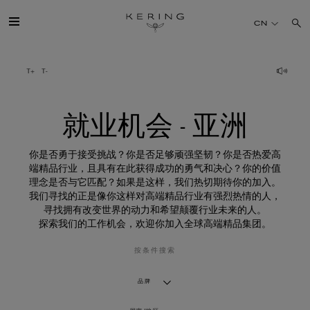
就
业
CN
机
会
-
亚
开云简介
洲
旗下品牌
就业机会 - 亚洲
人才
你是否勇于接受挑战？你是否足够顽强坚韧？你是否热爱高
端精品行业，且具有在此获得成功的勇气和决心？你的价值
理念是否与它匹配？如果是这样，我们热切期待你的加入。
可持续发展
我们寻找的正是像你这样对高端精品行业有强烈热情的人，
寻找拥有改变世界的动力和希望颠覆行业未来的人。
探索我们的工作机会，欢迎你加入全球高端精品集团。
FINANCE
按条件搜索
媒体
品牌
加入我们