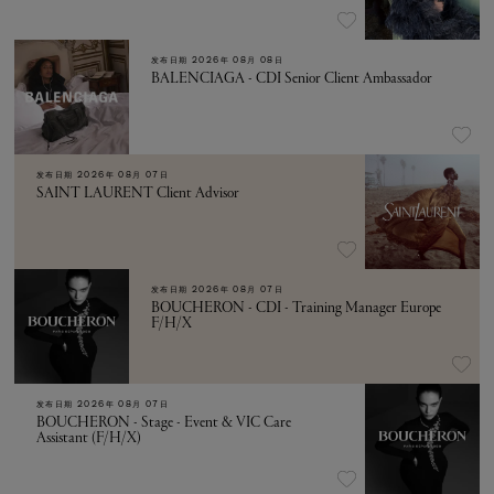
发布日期
2026年 08月 08日
BALENCIAGA - CDI Senior Client Ambassador
发布日期
2026年 08月 07日
SAINT LAURENT Client Advisor
发布日期
2026年 08月 07日
BOUCHERON - CDI - Training Manager Europe
F/H/X
发布日期
2026年 08月 07日
BOUCHERON - Stage - Event & VIC Care
Assistant (F/H/X)