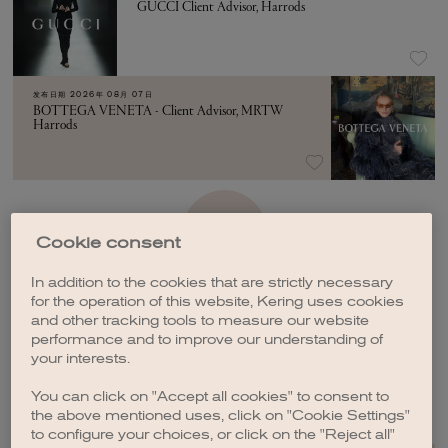
GUCCI Client Advisor, Harrods
发布日期
2026年 08月 07日
BOTTEGA VENETA - Client Advisor, MRTW
Harrods
加载更多
Cookie consent
In addition to the cookies that are strictly necessary
for the operation of this website, Kering uses cookies
and other tracking tools to measure our website
performance and to improve our understanding of
your interests.
创建职位订阅
You can click on "Accept all cookies" to consent to
the above mentioned uses, click on "Cookie Settings"
to configure your choices, or click on the "Reject all"