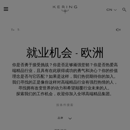
就
业
CN
机
会
-
欧
开云简介
洲
旗下品牌
就业机会 - 欧洲
人才
你是否勇于接受挑战？你是否足够顽强坚韧？你是否热爱高
端精品行业，且具有在此获得成功的勇气和决心？你的价值
理念是否与它匹配？如果是这样，我们热切期待你的加入。
可持续发展
我们寻找的正是像你这样对高端精品行业有强烈热情的人，
寻找拥有改变世界的动力和希望颠覆行业未来的人。
探索我们的工作机会，欢迎你加入全球高端精品集团。
FINANCE
按条件搜索
媒体
品牌
加入我们