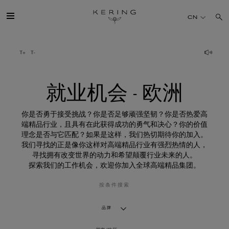
就
业
CN
机
会
-
欧
开云简介
洲
旗下品牌
就业机会 - 欧洲
人才
你是否勇于接受挑战？你是否足够顽强坚韧？你是否热爱高
端精品行业，且具有在此获得成功的勇气和决心？你的价值
理念是否与它匹配？如果是这样，我们热切期待你的加入。
可持续发展
我们寻找的正是像你这样对高端精品行业有强烈热情的人，
寻找拥有改变世界的动力和希望颠覆行业未来的人。
探索我们的工作机会，欢迎你加入全球高端精品集团。
FINANCE
按条件搜索
媒体
品牌
加入我们