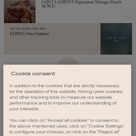
SAINT LAURENT Department Manager Zurich
M/W/D
发布日期
2026年 08月 06日
KERING Data Engineer
加载更多
Cookie consent
In addition to the cookies that are strictly necessary
for the operation of this website, Kering uses cookies
and other tracking tools to measure our website
performance and to improve our understanding of
your interests.
创建职位订阅
You can click on "Accept all cookies" to consent to
the above mentioned uses, click on "Cookie Settings"
to configure your choices, or click on the "Reject all"