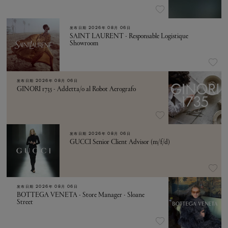
发布日期
2026年 08月 06日
SAINT LAURENT - Responsable Logistique
Showroom
发布日期
2026年 08月 06日
GINORI 1735 - Addetta/o al Robot Aerografo
发布日期
2026年 08月 06日
GUCCI Senior Client Advisor (m/f/d)
发布日期
2026年 08月 06日
BOTTEGA VENETA - Store Manager - Sloane
Street