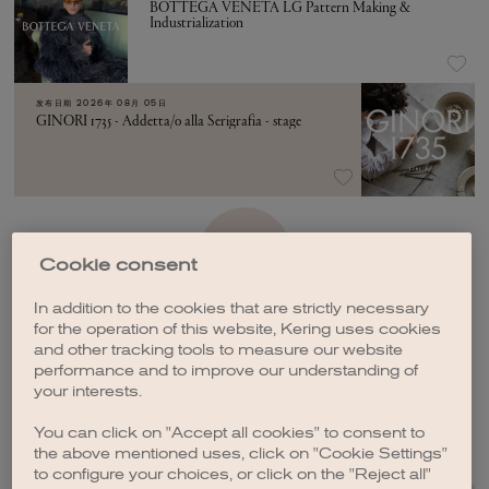
BOTTEGA VENETA LG Pattern Making &
Industrialization
发布日期
2026年 08月 05日
GINORI 1735 - Addetta/o alla Serigrafia - stage
加载更多
Cookie consent
In addition to the cookies that are strictly necessary
for the operation of this website, Kering uses cookies
and other tracking tools to measure our website
performance and to improve our understanding of
your interests.
创建职位订阅
You can click on "Accept all cookies" to consent to
the above mentioned uses, click on "Cookie Settings"
to configure your choices, or click on the "Reject all"