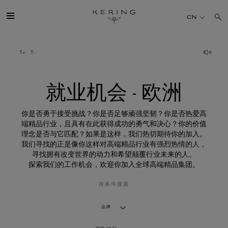
就
业
CN
机
会
-
欧
开云简介
洲
旗下品牌
就业机会 - 欧洲
人才
你是否勇于接受挑战？你是否足够顽强坚韧？你是否热爱高
端精品行业，且具有在此获得成功的勇气和决心？你的价值
理念是否与它匹配？如果是这样，我们热切期待你的加入。
可持续发展
我们寻找的正是像你这样对高端精品行业有强烈热情的人，
寻找拥有改变世界的动力和希望颠覆行业未来的人。
探索我们的工作机会，欢迎你加入全球高端精品集团。
FINANCE
按条件搜索
媒体
品牌
加入我们