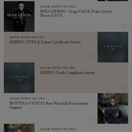
发布日期
2026年 08月 05日
BOUCHERON – Stage Chef de Projet Service
Pierres F/H/X
发布日期
2026年 08月 05日
KERING CITES & Export Certificates Intern
发布日期
2026年 08月 05日
KERING Trade Compliance Intern
发布日期
2026年 08月 05日
BOTTEGA VENETA Raw Materials Procurement
Support
发布日期
2026年 08月 05日