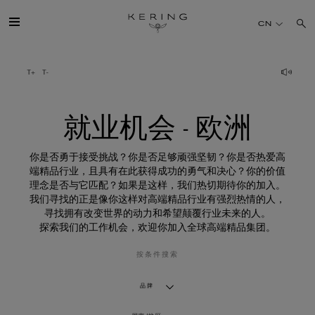
就
业
CN
机
会
-
欧
开云简介
洲
旗下品牌
就业机会 - 欧洲
人才
你是否勇于接受挑战？你是否足够顽强坚韧？你是否热爱高
端精品行业，且具有在此获得成功的勇气和决心？你的价值
理念是否与它匹配？如果是这样，我们热切期待你的加入。
可持续发展
我们寻找的正是像你这样对高端精品行业有强烈热情的人，
寻找拥有改变世界的动力和希望颠覆行业未来的人。
探索我们的工作机会，欢迎你加入全球高端精品集团。
FINANCE
按条件搜索
媒体
品牌
加入我们