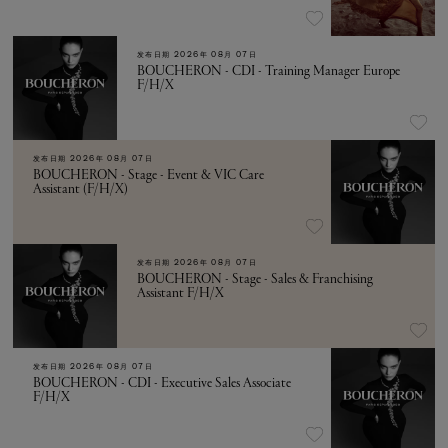
发布日期
2026年 08月 07日
BOUCHERON - CDI - Training Manager Europe
F/H/X
发布日期
2026年 08月 07日
BOUCHERON - Stage - Event & VIC Care
Assistant (F/H/X)
发布日期
2026年 08月 07日
BOUCHERON - Stage - Sales & Franchising
Assistant F/H/X
发布日期
2026年 08月 07日
BOUCHERON - CDI - Executive Sales Associate
F/H/X