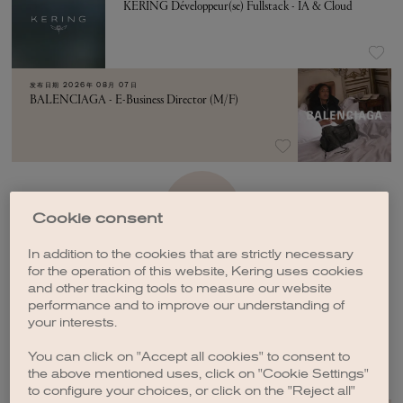
KERING Développeur(se) Fullstack - IA & Cloud
发布日期
2026年 08月 07日
BALENCIAGA - E-Business Director (M/F)
加载更多
Cookie consent
In addition to the cookies that are strictly necessary
for the operation of this website, Kering uses cookies
and other tracking tools to measure our website
performance and to improve our understanding of
your interests.
创建职位订阅
You can click on "Accept all cookies" to consent to
the above mentioned uses, click on "Cookie Settings"
to configure your choices, or click on the "Reject all"