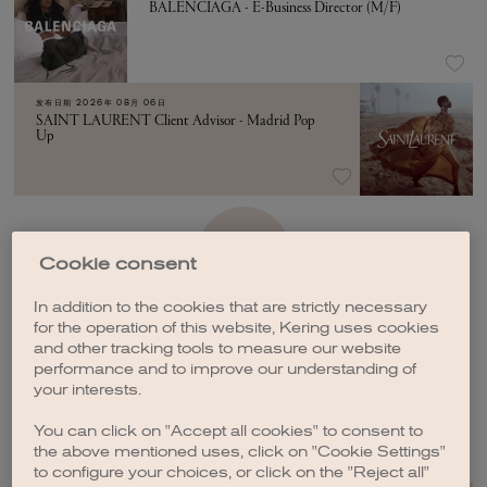
BALENCIAGA - E-Business Director (M/F)
发布日期
2026年 08月 06日
SAINT LAURENT Client Advisor - Madrid Pop
Up
加载更多
Cookie consent
In addition to the cookies that are strictly necessary
for the operation of this website, Kering uses cookies
and other tracking tools to measure our website
performance and to improve our understanding of
your interests.
创建职位订阅
You can click on "Accept all cookies" to consent to
the above mentioned uses, click on "Cookie Settings"
to configure your choices, or click on the "Reject all"