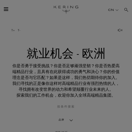
就
业
CN
机
会
-
欧
开云简介
洲
旗下品牌
就业机会 - 欧洲
人才
你是否勇于接受挑战？你是否足够顽强坚韧？你是否热爱高
端精品行业，且具有在此获得成功的勇气和决心？你的价值
理念是否与它匹配？如果是这样，我们热切期待你的加入。
可持续发展
我们寻找的正是像你这样对高端精品行业有强烈热情的人，
寻找拥有改变世界的动力和希望颠覆行业未来的人。
探索我们的工作机会，欢迎你加入全球高端精品集团。
FINANCE
按条件搜索
媒体
品牌
加入我们