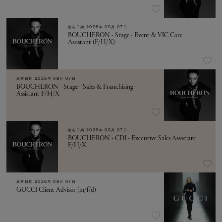
发布日期
2026年 08月 07日
BOUCHERON - Stage - Event & VIC Care
Assistant (F/H/X)
发布日期
2026年 08月 07日
BOUCHERON - Stage - Sales & Franchising
Assistant F/H/X
发布日期
2026年 08月 07日
BOUCHERON - CDI - Executive Sales Associate
F/H/X
发布日期
2026年 08月 07日
GUCCI Client Advisor (m/f/d)