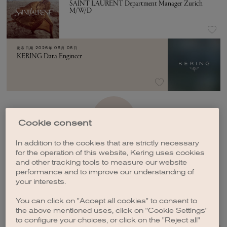
SAINT LAURENT Department Manager Zurich
M/W/D
发布日期
2026年 08月 06日
KERING Data Engineer
加载更多
Cookie consent
In addition to the cookies that are strictly necessary
for the operation of this website, Kering uses cookies
and other tracking tools to measure our website
performance and to improve our understanding of
your interests.
创建职位订阅
You can click on "Accept all cookies" to consent to
the above mentioned uses, click on "Cookie Settings"
to configure your choices, or click on the "Reject all"