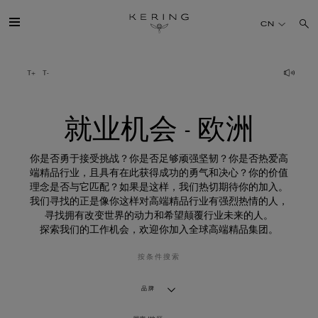
就
业
CN
机
会
-
欧
开云简介
洲
旗下品牌
就业机会 - 欧洲
人才
你是否勇于接受挑战？你是否足够顽强坚韧？你是否热爱高
端精品行业，且具有在此获得成功的勇气和决心？你的价值
理念是否与它匹配？如果是这样，我们热切期待你的加入。
可持续发展
我们寻找的正是像你这样对高端精品行业有强烈热情的人，
寻找拥有改变世界的动力和希望颠覆行业未来的人。
探索我们的工作机会，欢迎你加入全球高端精品集团。
FINANCE
按条件搜索
媒体
品牌
加入我们