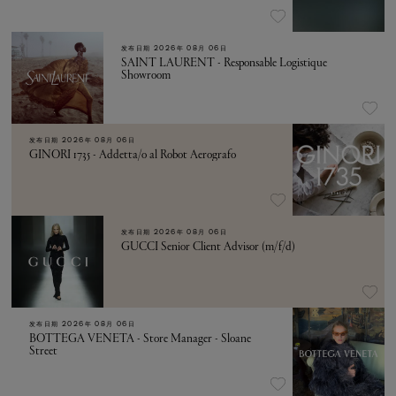
发布日期
2026年 08月 06日
SAINT LAURENT - Responsable Logistique
Showroom
发布日期
2026年 08月 06日
GINORI 1735 - Addetta/o al Robot Aerografo
发布日期
2026年 08月 06日
GUCCI Senior Client Advisor (m/f/d)
发布日期
2026年 08月 06日
BOTTEGA VENETA - Store Manager - Sloane
Street