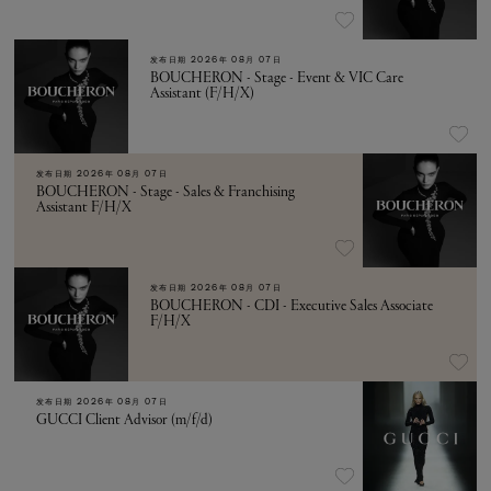
发布日期
2026年 08月 07日
BOUCHERON - Stage - Event & VIC Care
Assistant (F/H/X)
发布日期
2026年 08月 07日
BOUCHERON - Stage - Sales & Franchising
Assistant F/H/X
发布日期
2026年 08月 07日
BOUCHERON - CDI - Executive Sales Associate
F/H/X
发布日期
2026年 08月 07日
GUCCI Client Advisor (m/f/d)