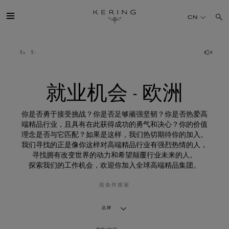
就
业
CN
机
会
-
欧
开云简介
洲
旗下品牌
就业机会 - 欧洲
人才
你是否勇于接受挑战？你是否足够顽强坚韧？你是否热爱高
端精品行业，且具有在此获得成功的勇气和决心？你的价值
理念是否与它匹配？如果是这样，我们热切期待你的加入。
可持续发展
我们寻找的正是像你这样对高端精品行业有强烈热情的人，
寻找拥有改变世界的动力和希望颠覆行业未来的人。
探索我们的工作机会，欢迎你加入全球高端精品集团。
FINANCE
按条件搜索
媒体
品牌
加入我们