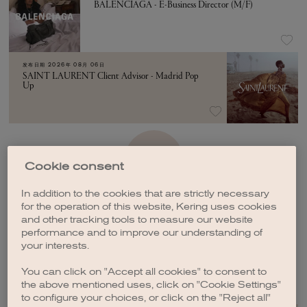
BALENCIAGA - E-Business Director (M/F)
发布日期
2026年 08月 06日
SAINT LAURENT Client Advisor - Madrid Pop
Up
加载更多
Cookie consent
In addition to the cookies that are strictly necessary
for the operation of this website, Kering uses cookies
and other tracking tools to measure our website
performance and to improve our understanding of
your interests.
创建职位订阅
You can click on "Accept all cookies" to consent to
the above mentioned uses, click on "Cookie Settings"
to configure your choices, or click on the "Reject all"