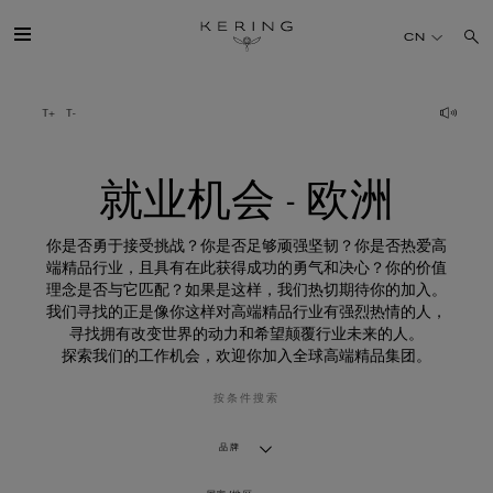
就
业
CN
机
会
-
欧
开云简介
洲
旗下品牌
就业机会 - 欧洲
人才
你是否勇于接受挑战？你是否足够顽强坚韧？你是否热爱高
端精品行业，且具有在此获得成功的勇气和决心？你的价值
理念是否与它匹配？如果是这样，我们热切期待你的加入。
可持续发展
我们寻找的正是像你这样对高端精品行业有强烈热情的人，
寻找拥有改变世界的动力和希望颠覆行业未来的人。
探索我们的工作机会，欢迎你加入全球高端精品集团。
FINANCE
按条件搜索
媒体
品牌
加入我们