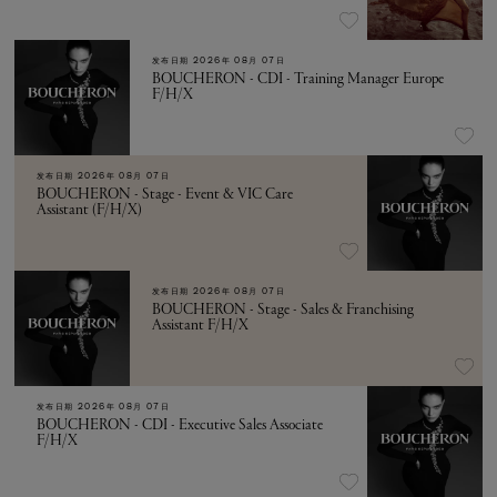
发布日期
2026年 08月 07日
BOUCHERON - CDI - Training Manager Europe
F/H/X
发布日期
2026年 08月 07日
BOUCHERON - Stage - Event & VIC Care
Assistant (F/H/X)
发布日期
2026年 08月 07日
BOUCHERON - Stage - Sales & Franchising
Assistant F/H/X
发布日期
2026年 08月 07日
BOUCHERON - CDI - Executive Sales Associate
F/H/X