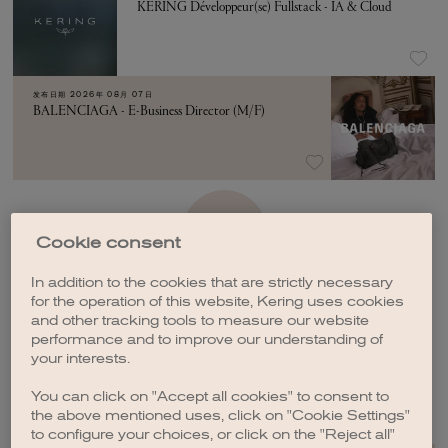
KERING Développeur(se) Fullstack - IA & Cloud
发布日期
2026年 08月 07日
BALENCIAGA - E-Business Director (M/F)
加载更多
Cookie consent
In addition to the cookies that are strictly necessary
for the operation of this website, Kering uses cookies
and other tracking tools to measure our website
performance and to improve our understanding of
your interests.
创建职位订阅
You can click on "Accept all cookies" to consent to
the above mentioned uses, click on "Cookie Settings"
to configure your choices, or click on the "Reject all"