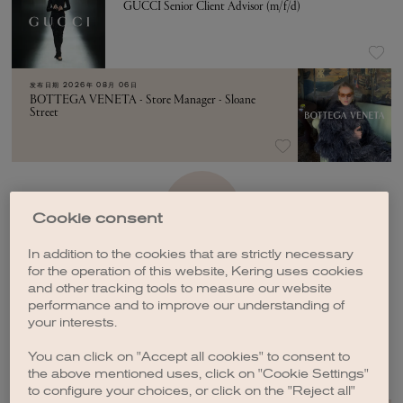
GUCCI Senior Client Advisor (m/f/d)
发布日期
2026年 08月 06日
BOTTEGA VENETA - Store Manager - Sloane
Street
加载更多
Cookie consent
In addition to the cookies that are strictly necessary
for the operation of this website, Kering uses cookies
and other tracking tools to measure our website
performance and to improve our understanding of
your interests.
创建职位订阅
You can click on "Accept all cookies" to consent to
the above mentioned uses, click on "Cookie Settings"
to configure your choices, or click on the "Reject all"