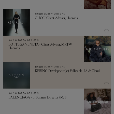
发布日期
2026年 08月 07日
GUCCI Client Advisor, Harrods
发布日期
2026年 08月 07日
BOTTEGA VENETA - Client Advisor, MRTW
Harrods
发布日期
2026年 08月 07日
KERING Développeur(se) Fullstack - IA & Cloud
发布日期
2026年 08月 07日
BALENCIAGA - E-Business Director (M/F)