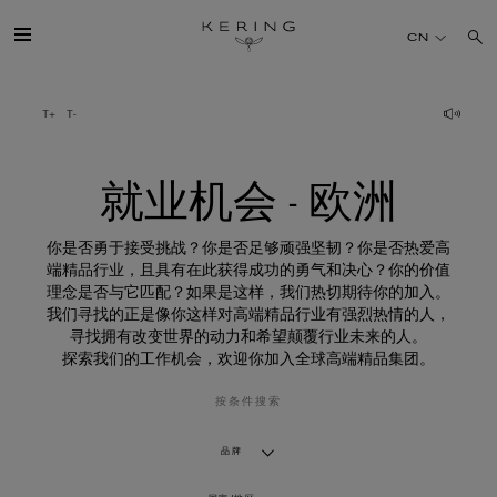
就
业
CN
机
会
-
欧
开云简介
洲
旗下品牌
就业机会 - 欧洲
人才
你是否勇于接受挑战？你是否足够顽强坚韧？你是否热爱高
端精品行业，且具有在此获得成功的勇气和决心？你的价值
理念是否与它匹配？如果是这样，我们热切期待你的加入。
可持续发展
我们寻找的正是像你这样对高端精品行业有强烈热情的人，
寻找拥有改变世界的动力和希望颠覆行业未来的人。
探索我们的工作机会，欢迎你加入全球高端精品集团。
FINANCE
按条件搜索
媒体
品牌
加入我们