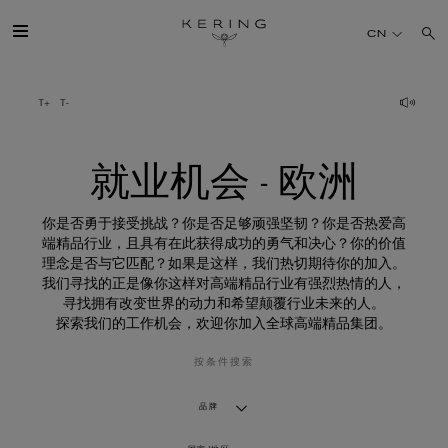
就
业
CN
机
会
-
欧
开云简介
洲
旗下品牌
就业机会 - 欧洲
人才
你是否勇于接受挑战？你是否足够顽强坚韧？你是否热爱高
端精品行业，且具有在此获得成功的勇气和决心？你的价值
理念是否与它匹配？如果是这样，我们热切期待你的加入。
可持续发展
我们寻找的正是像你这样对高端精品行业有强烈热情的人，
寻找拥有改变世界的动力和希望颠覆行业未来的人。
探索我们的工作机会，欢迎你加入全球高端精品集团。
FINANCE
按条件搜索
媒体
品牌
加入我们