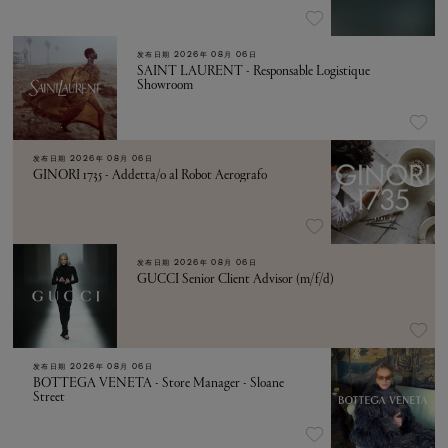
发布日期
2026年 08月 06日
SAINT LAURENT - Responsable Logistique
Showroom
发布日期
2026年 08月 06日
GINORI 1735 - Addetta/o al Robot Aerografo
发布日期
2026年 08月 06日
GUCCI Senior Client Advisor (m/f/d)
发布日期
2026年 08月 06日
BOTTEGA VENETA - Store Manager - Sloane
Street