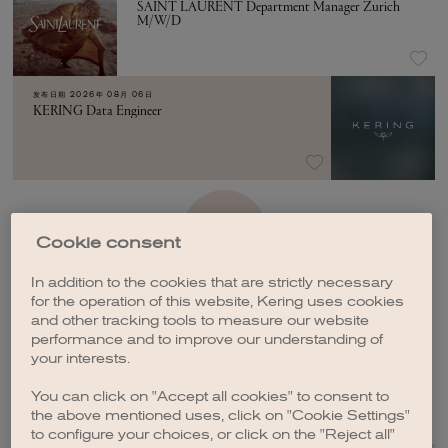
SAINT LAURENT Department Manager Zurich
M/W/D
发布日期
2026年 08月 06日
KERING Data Engineer
加载更多
Cookie consent
In addition to the cookies that are strictly necessary
for the operation of this website, Kering uses cookies
and other tracking tools to measure our website
performance and to improve our understanding of
your interests.
创建职位订阅
You can click on "Accept all cookies" to consent to
the above mentioned uses, click on "Cookie Settings"
to configure your choices, or click on the "Reject all"