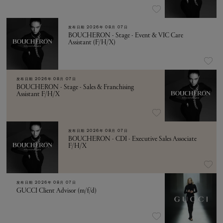
发布日期
2026年 08月 07日
BOUCHERON - Stage - Event & VIC Care
Assistant (F/H/X)
发布日期
2026年 08月 07日
BOUCHERON - Stage - Sales & Franchising
Assistant F/H/X
发布日期
2026年 08月 07日
BOUCHERON - CDI - Executive Sales Associate
F/H/X
发布日期
2026年 08月 07日
GUCCI Client Advisor (m/f/d)