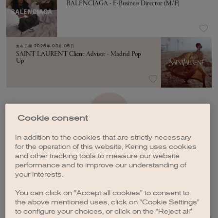
BALENCIAGA - E-Business Director (M/F)
发布日期
2026年 08月 06日
SAINT LAURENT Client Advisor - Madrid Pop
Up
加载更多
Cookie consent
In addition to the cookies that are strictly necessary
for the operation of this website, Kering uses cookies
and other tracking tools to measure our website
performance and to improve our understanding of
your interests.
创建职位订阅
You can click on "Accept all cookies" to consent to
the above mentioned uses, click on "Cookie Settings"
to configure your choices, or click on the "Reject all"