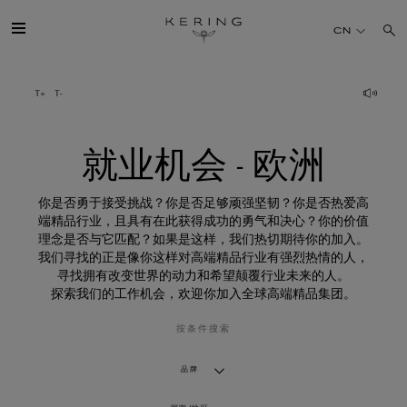
就
业
CN
机
会
-
欧
开云简介
洲
旗下品牌
就业机会 - 欧洲
人才
你是否勇于接受挑战？你是否足够顽强坚韧？你是否热爱高
端精品行业，且具有在此获得成功的勇气和决心？你的价值
理念是否与它匹配？如果是这样，我们热切期待你的加入。
可持续发展
我们寻找的正是像你这样对高端精品行业有强烈热情的人，
寻找拥有改变世界的动力和希望颠覆行业未来的人。
探索我们的工作机会，欢迎你加入全球高端精品集团。
FINANCE
按条件搜索
媒体
品牌
加入我们