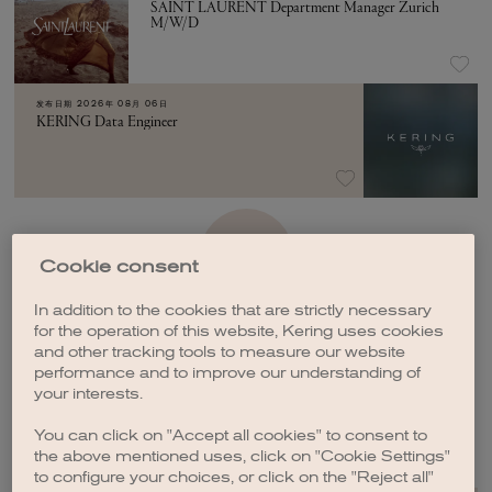
SAINT LAURENT Department Manager Zurich
M/W/D
发布日期
2026年 08月 06日
KERING Data Engineer
加载更多
Cookie consent
In addition to the cookies that are strictly necessary
for the operation of this website, Kering uses cookies
and other tracking tools to measure our website
performance and to improve our understanding of
your interests.
创建职位订阅
You can click on "Accept all cookies" to consent to
the above mentioned uses, click on "Cookie Settings"
to configure your choices, or click on the "Reject all"