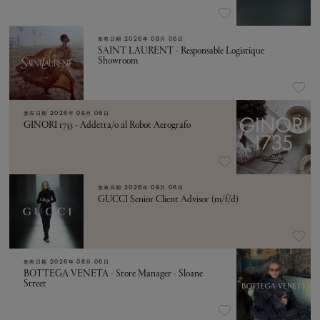
发布日期
2026年 08月 06日
SAINT LAURENT - Responsable Logistique
Showroom
发布日期
2026年 08月 06日
GINORI 1735 - Addetta/o al Robot Aerografo
发布日期
2026年 08月 06日
GUCCI Senior Client Advisor (m/f/d)
发布日期
2026年 08月 06日
BOTTEGA VENETA - Store Manager - Sloane
Street