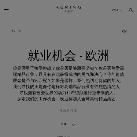
就
业
CN
机
会
-
欧
开云简介
洲
旗下品牌
就业机会 - 欧洲
人才
你是否勇于接受挑战？你是否足够顽强坚韧？你是否热爱高
端精品行业，且具有在此获得成功的勇气和决心？你的价值
理念是否与它匹配？如果是这样，我们热切期待你的加入。
可持续发展
我们寻找的正是像你这样对高端精品行业有强烈热情的人，
寻找拥有改变世界的动力和希望颠覆行业未来的人。
探索我们的工作机会，欢迎你加入全球高端精品集团。
FINANCE
按条件搜索
媒体
品牌
加入我们