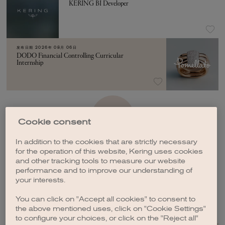
KERING BI Developer
发布日期
2026年 08月 06日
DODO Financial Controlling Curricular
Internship
加载更多
Cookie consent
In addition to the cookies that are strictly necessary
for the operation of this website, Kering uses cookies
and other tracking tools to measure our website
performance and to improve our understanding of
your interests.
创建职位订阅
You can click on "Accept all cookies" to consent to
the above mentioned uses, click on "Cookie Settings"
to configure your choices, or click on the "Reject all"