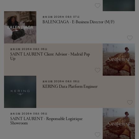
发布日期
2026年 08月 07日
BALENCIAGA - E-Business Director (M/F)
发布日期
2026年 08月 06日
SAINT LAURENT Client Advisor - Madrid Pop
Up
发布日期
2026年 08月 06日
KERING Data Platform Engineer
发布日期
2026年 08月 06日
SAINT LAURENT - Responsable Logistique
Showroom