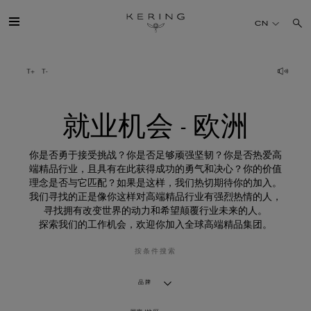
就
业
CN
机
会
-
欧
开云简介
洲
旗下品牌
就业机会 - 欧洲
人才
你是否勇于接受挑战？你是否足够顽强坚韧？你是否热爱高
端精品行业，且具有在此获得成功的勇气和决心？你的价值
理念是否与它匹配？如果是这样，我们热切期待你的加入。
可持续发展
我们寻找的正是像你这样对高端精品行业有强烈热情的人，
寻找拥有改变世界的动力和希望颠覆行业未来的人。
探索我们的工作机会，欢迎你加入全球高端精品集团。
FINANCE
按条件搜索
媒体
品牌
加入我们