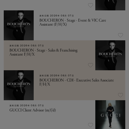
发布日期
2026年 08月 07日
BOUCHERON - Stage - Event & VIC Care
Assistant (F/H/X)
发布日期
2026年 08月 07日
BOUCHERON - Stage - Sales & Franchising
Assistant F/H/X
发布日期
2026年 08月 07日
BOUCHERON - CDI - Executive Sales Associate
F/H/X
发布日期
2026年 08月 07日
GUCCI Client Advisor (m/f/d)