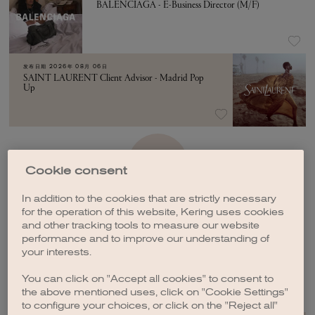
BALENCIAGA - E-Business Director (M/F)
发布日期
2026年 08月 06日
SAINT LAURENT Client Advisor - Madrid Pop
Up
加载更多
Cookie consent
In addition to the cookies that are strictly necessary
for the operation of this website, Kering uses cookies
and other tracking tools to measure our website
performance and to improve our understanding of
your interests.
创建职位订阅
You can click on "Accept all cookies" to consent to
the above mentioned uses, click on "Cookie Settings"
to configure your choices, or click on the "Reject all"