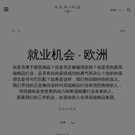
就
业
CN
机
会
-
欧
开云简介
洲
旗下品牌
就业机会 - 欧洲
人才
你是否勇于接受挑战？你是否足够顽强坚韧？你是否热爱高
端精品行业，且具有在此获得成功的勇气和决心？你的价值
理念是否与它匹配？如果是这样，我们热切期待你的加入。
可持续发展
我们寻找的正是像你这样对高端精品行业有强烈热情的人，
寻找拥有改变世界的动力和希望颠覆行业未来的人。
探索我们的工作机会，欢迎你加入全球高端精品集团。
FINANCE
按条件搜索
媒体
品牌
加入我们