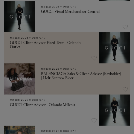
发布日期
2026年 08月 07日
GUCCI Visual Merchandiser-Central
发布日期
2026年 08月 07日
GUCCI Client Advisor Fixed Term - Orlando
Outlet
发布日期
2026年 08月 07日
BALENCIAGA Sales & Client Advisor (Keyholder)
| Holt Renfrew Bloor
发布日期
2026年 08月 07日
GUCCI Client Advisor - Orlando Millenia
发布日期
2026年 08月 07日