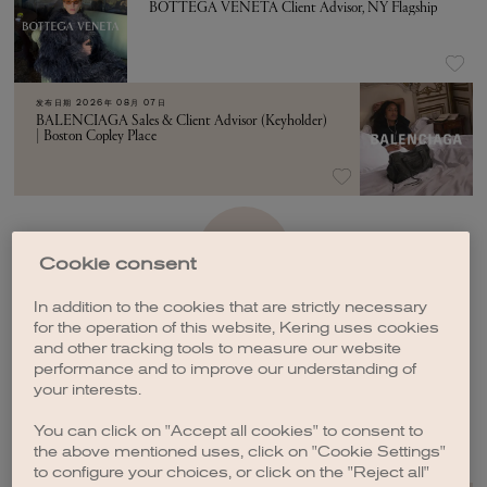
BOTTEGA VENETA Client Advisor, NY Flagship
发布日期
2026年 08月 07日
BALENCIAGA Sales & Client Advisor (Keyholder)
| Boston Copley Place
加载更多
Cookie consent
In addition to the cookies that are strictly necessary
for the operation of this website, Kering uses cookies
and other tracking tools to measure our website
performance and to improve our understanding of
your interests.
创建职位订阅
You can click on "Accept all cookies" to consent to
the above mentioned uses, click on "Cookie Settings"
to configure your choices, or click on the "Reject all"