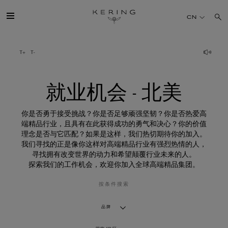
就
业
CN
机
会
-
北
开云简介
美
旗下品牌
就业机会 - 北美
人才
你是否勇于接受挑战？你是否足够顽强坚韧？你是否热爱高
端精品行业，且具有在此获得成功的勇气和决心？你的价值
理念是否与它匹配？如果是这样，我们热切期待你的加入。
可持续发展
我们寻找的正是像你这样对高端精品行业有强烈热情的人，
寻找拥有改变世界的动力和希望颠覆行业未来的人。
探索我们的工作机会，欢迎你加入全球高端精品集团。
FINANCE
按条件搜索
媒体
品牌
加入我们