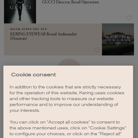
GUCCI Director, Retail Operations
发布日期
2026年 08月 04日
KERING EYEWEAR Brand Ambassador
(Houston)
加载更多
Cookie consent
In addition to the cookies that are strictly necessary
for the operation of this website, Kering uses cookies
and other tracking tools to measure our website
performance and to improve our understanding of
your interests.
创建职位订阅
You can click on "Accept all cookies" to consent to
the above mentioned uses, click on "Cookie Settings"
to configure your choices, or click on the "Reject all"