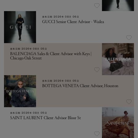
发布日期
2026年 08月 06日
GUCCI Senior Client Advisor - Wailea
发布日期
2026年 08月 05日
BALENCIAGA Sales & Client Advisor with Keys |
Chicago Oak Street
发布日期
2026年 08月 05日
BOTTEGA VENETA Client Advisor, Houston
发布日期
2026年 08月 05日
SAINT LAURENT Client Advisor Bloor St