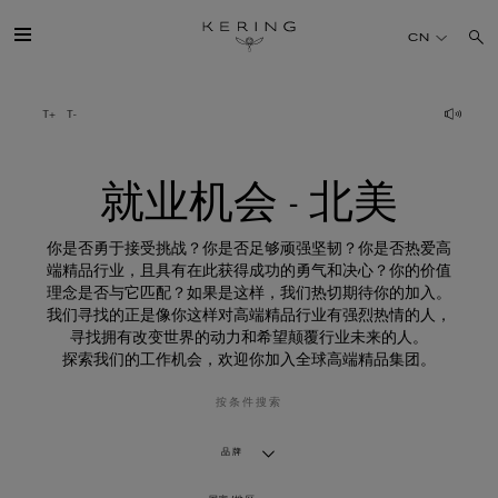
就
业
CN
机
会
-
北
开云简介
美
旗下品牌
就业机会 - 北美
人才
你是否勇于接受挑战？你是否足够顽强坚韧？你是否热爱高
端精品行业，且具有在此获得成功的勇气和决心？你的价值
理念是否与它匹配？如果是这样，我们热切期待你的加入。
可持续发展
我们寻找的正是像你这样对高端精品行业有强烈热情的人，
寻找拥有改变世界的动力和希望颠覆行业未来的人。
探索我们的工作机会，欢迎你加入全球高端精品集团。
FINANCE
按条件搜索
媒体
品牌
加入我们