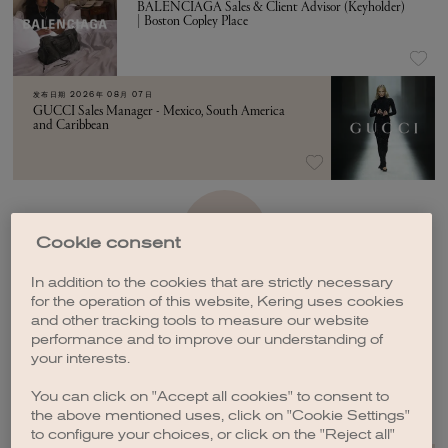
BALENCIAGA Sales & Client Advisor (Keyholder)
| Boston Copley Place
发布日期
2026年 08月 07日
GUCCI Sales Manager - Mexico, South America
and Caribbean
加载更多
Cookie consent
In addition to the cookies that are strictly necessary
for the operation of this website, Kering uses cookies
and other tracking tools to measure our website
performance and to improve our understanding of
your interests.
创建职位订阅
You can click on "Accept all cookies" to consent to
the above mentioned uses, click on "Cookie Settings"
to configure your choices, or click on the "Reject all"