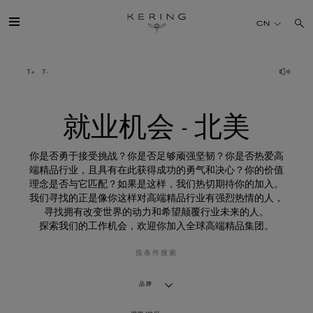
就
业
CN
机
会
-
北
开云简介
美
旗下品牌
就业机会 - 北美
人才
你是否勇于接受挑战？你是否足够顽强坚韧？你是否热爱高
端精品行业，且具有在此获得成功的勇气和决心？你的价值
理念是否与它匹配？如果是这样，我们热切期待你的加入。
可持续发展
我们寻找的正是像你这样对高端精品行业有强烈热情的人，
寻找拥有改变世界的动力和希望颠覆行业未来的人。
探索我们的工作机会，欢迎你加入全球高端精品集团。
FINANCE
按条件搜索
媒体
品牌
加入我们