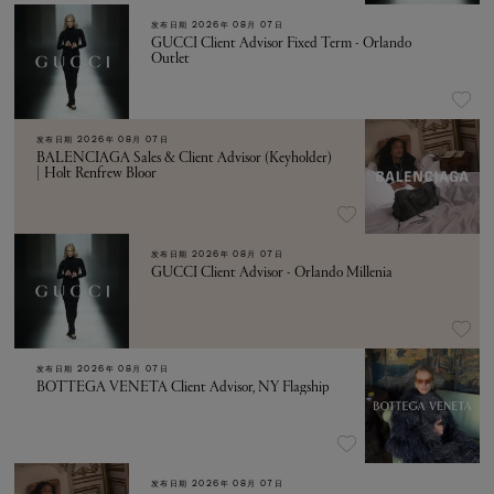
发布日期
2026年 08月 07日
GUCCI Client Advisor Fixed Term - Orlando
Outlet
发布日期
2026年 08月 07日
BALENCIAGA Sales & Client Advisor (Keyholder)
| Holt Renfrew Bloor
发布日期
2026年 08月 07日
GUCCI Client Advisor - Orlando Millenia
发布日期
2026年 08月 07日
BOTTEGA VENETA Client Advisor, NY Flagship
发布日期
2026年 08月 07日