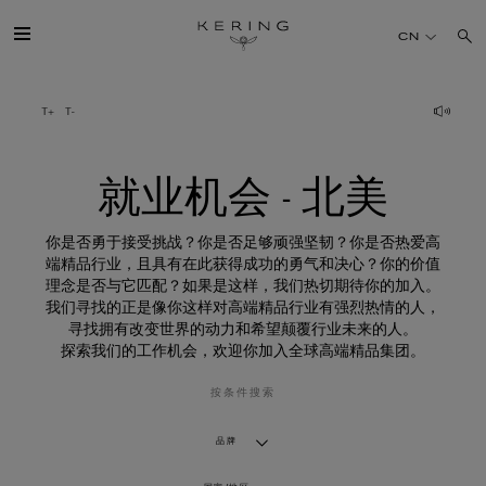
就
业
CN
机
会
-
北
开云简介
美
旗下品牌
就业机会 - 北美
人才
你是否勇于接受挑战？你是否足够顽强坚韧？你是否热爱高
端精品行业，且具有在此获得成功的勇气和决心？你的价值
理念是否与它匹配？如果是这样，我们热切期待你的加入。
可持续发展
我们寻找的正是像你这样对高端精品行业有强烈热情的人，
寻找拥有改变世界的动力和希望颠覆行业未来的人。
探索我们的工作机会，欢迎你加入全球高端精品集团。
FINANCE
按条件搜索
媒体
品牌
加入我们