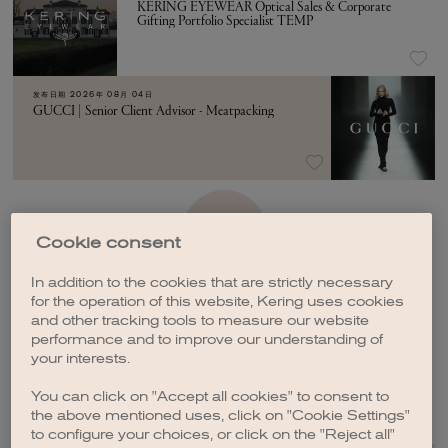
KERING EYEWEAR Optical Sales & Corporate
Gifting Portfolio Specialist TEMP
发布日期
2026年 08月 04日
GUCCI | Senior Client Advisor - Meatpacking
加载更多
Cookie consent
In addition to the cookies that are strictly necessary
for the operation of this website, Kering uses cookies
and other tracking tools to measure our website
performance and to improve our understanding of
your interests.
创建职位订阅
You can click on "Accept all cookies" to consent to
the above mentioned uses, click on "Cookie Settings"
to configure your choices, or click on the "Reject all"