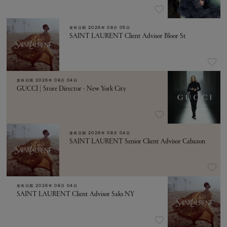
发布日期
2026年 08月 05日
SAINT LAURENT Client Advisor Bloor St
发布日期
2026年 08月 04日
GUCCI | Store Director - New York City
发布日期
2026年 08月 04日
SAINT LAURENT Senior Client Advisor Cabazon
发布日期
2026年 08月 04日
SAINT LAURENT Client Advisor Saks NY