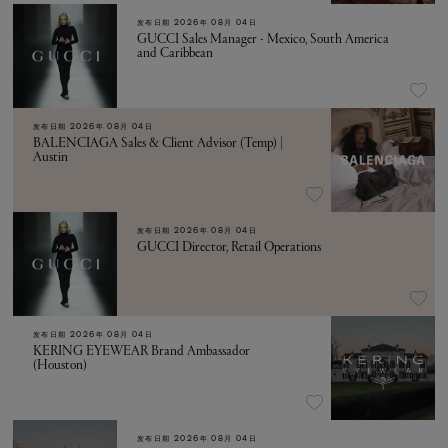
发布日期
2026年 08月 04日
GUCCI Sales Manager - Mexico, South America
and Caribbean
发布日期
2026年 08月 04日
BALENCIAGA Sales & Client Advisor (Temp) |
Austin
发布日期
2026年 08月 04日
GUCCI Director, Retail Operations
发布日期
2026年 08月 04日
KERING EYEWEAR Brand Ambassador
(Houston)
发布日期
2026年 08月 04日