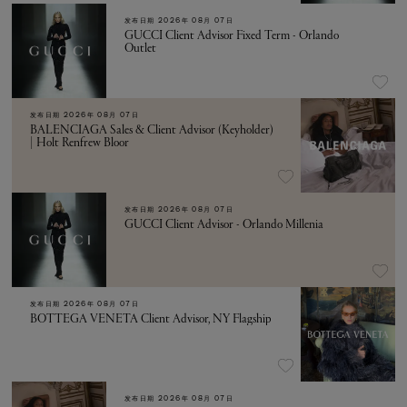
发布日期
2026年 08月 07日
GUCCI Client Advisor Fixed Term - Orlando
Outlet
发布日期
2026年 08月 07日
BALENCIAGA Sales & Client Advisor (Keyholder)
| Holt Renfrew Bloor
发布日期
2026年 08月 07日
GUCCI Client Advisor - Orlando Millenia
发布日期
2026年 08月 07日
BOTTEGA VENETA Client Advisor, NY Flagship
发布日期
2026年 08月 07日