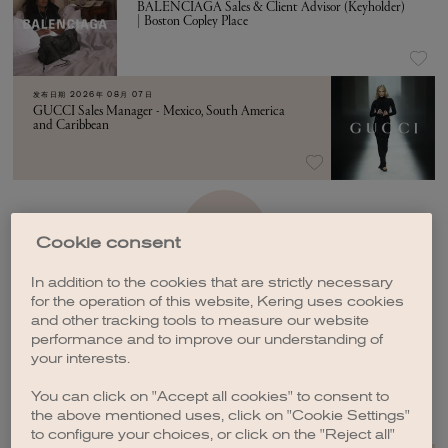
BALENCIAGA Sales & Client Advisor (Keyholder)
| Boston Copley Place
发布日期
2026年 08月 07日
GUCCI Sales Manager - Mexico, South America
and Caribbean
加载更多
Cookie consent
In addition to the cookies that are strictly necessary
for the operation of this website, Kering uses cookies
and other tracking tools to measure our website
performance and to improve our understanding of
your interests.
创建职位订阅
You can click on "Accept all cookies" to consent to
the above mentioned uses, click on "Cookie Settings"
to configure your choices, or click on the "Reject all"