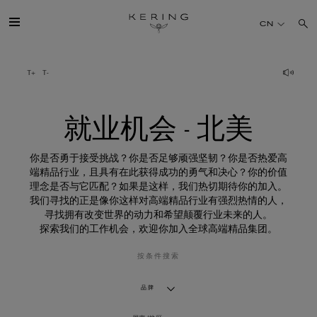
就
业
CN
机
会
-
北
开云简介
美
旗下品牌
就业机会 - 北美
人才
你是否勇于接受挑战？你是否足够顽强坚韧？你是否热爱高
端精品行业，且具有在此获得成功的勇气和决心？你的价值
理念是否与它匹配？如果是这样，我们热切期待你的加入。
可持续发展
我们寻找的正是像你这样对高端精品行业有强烈热情的人，
寻找拥有改变世界的动力和希望颠覆行业未来的人。
探索我们的工作机会，欢迎你加入全球高端精品集团。
FINANCE
按条件搜索
媒体
品牌
加入我们