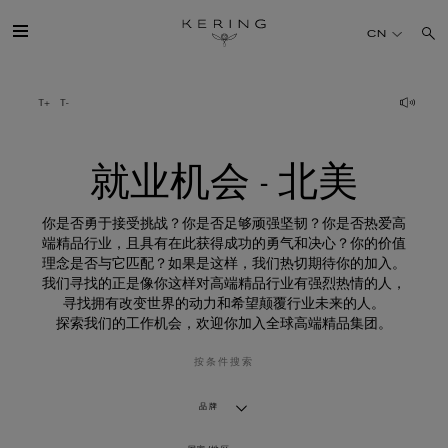
就
业
CN
机
会
-
北
开云简介
美
旗下品牌
就业机会 - 北美
人才
你是否勇于接受挑战？你是否足够顽强坚韧？你是否热爱高
端精品行业，且具有在此获得成功的勇气和决心？你的价值
理念是否与它匹配？如果是这样，我们热切期待你的加入。
可持续发展
我们寻找的正是像你这样对高端精品行业有强烈热情的人，
寻找拥有改变世界的动力和希望颠覆行业未来的人。
探索我们的工作机会，欢迎你加入全球高端精品集团。
FINANCE
按条件搜索
媒体
品牌
加入我们