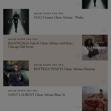
发布日期
2026年 08月 06日
GUCCI Senior Client Advisor - Wailea
发布日期
2026年 08月 05日
BALENCIAGA Sales & Client Advisor with Keys |
Chicago Oak Street
发布日期
2026年 08月 05日
BOTTEGA VENETA Client Advisor, Houston
发布日期
2026年 08月 05日
SAINT LAURENT Client Advisor Bloor St