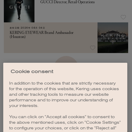
GUCCI Director, Retail Operations
发布日期
2026年 08月 04日
KERING EYEWEAR Brand Ambassador
(Houston)
加载更多
Cookie consent
In addition to the cookies that are strictly necessary
for the operation of this website, Kering uses cookies
and other tracking tools to measure our website
performance and to improve our understanding of
your interests.
创建职位订阅
You can click on "Accept all cookies" to consent to
the above mentioned uses, click on "Cookie Settings"
to configure your choices, or click on the "Reject all"