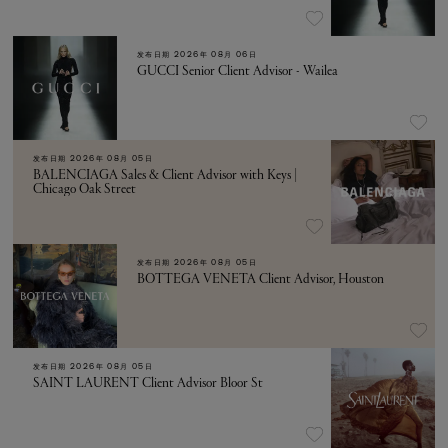
发布日期
2026年 08月 06日
GUCCI Senior Client Advisor - Wailea
发布日期
2026年 08月 05日
BALENCIAGA Sales & Client Advisor with Keys |
Chicago Oak Street
发布日期
2026年 08月 05日
BOTTEGA VENETA Client Advisor, Houston
发布日期
2026年 08月 05日
SAINT LAURENT Client Advisor Bloor St