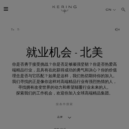
就
业
CN
机
会
-
北
开云简介
美
旗下品牌
就业机会 - 北美
人才
你是否勇于接受挑战？你是否足够顽强坚韧？你是否热爱高
端精品行业，且具有在此获得成功的勇气和决心？你的价值
理念是否与它匹配？如果是这样，我们热切期待你的加入。
可持续发展
我们寻找的正是像你这样对高端精品行业有强烈热情的人，
寻找拥有改变世界的动力和希望颠覆行业未来的人。
探索我们的工作机会，欢迎你加入全球高端精品集团。
FINANCE
按条件搜索
媒体
品牌
加入我们