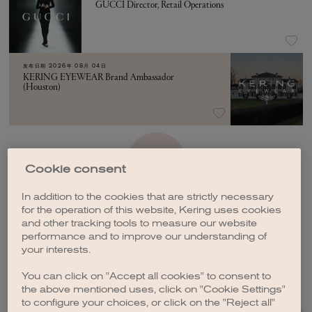
GUCCI Director, Retail Operations
发布日期
2026年 08月 04日
KERING EYEWEAR Brand Ambassador
(Houston)
加载更多
Cookie consent
In addition to the cookies that are strictly necessary
for the operation of this website, Kering uses cookies
and other tracking tools to measure our website
performance and to improve our understanding of
your interests.
创建职位订阅
You can click on "Accept all cookies" to consent to
the above mentioned uses, click on "Cookie Settings"
to configure your choices, or click on the "Reject all"