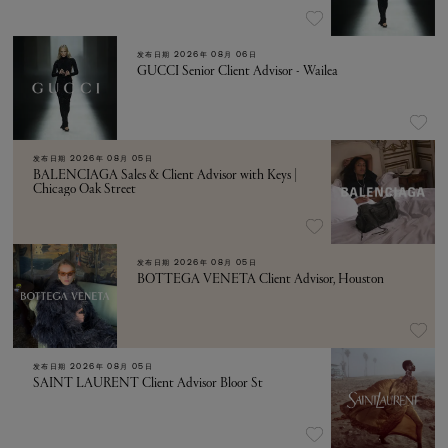
发布日期
2026年 08月 06日
GUCCI Senior Client Advisor - Wailea
发布日期
2026年 08月 05日
BALENCIAGA Sales & Client Advisor with Keys |
Chicago Oak Street
发布日期
2026年 08月 05日
BOTTEGA VENETA Client Advisor, Houston
发布日期
2026年 08月 05日
SAINT LAURENT Client Advisor Bloor St