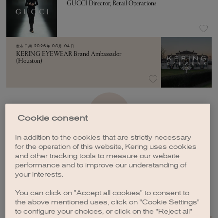
GUCCI Director, Retail Operations
发布日期
2026年 08月 04日
KERING EYEWEAR Brand Ambassador
(Houston)
加载更多
Cookie consent
In addition to the cookies that are strictly necessary
for the operation of this website, Kering uses cookies
and other tracking tools to measure our website
performance and to improve our understanding of
your interests.
创建职位订阅
You can click on "Accept all cookies" to consent to
the above mentioned uses, click on "Cookie Settings"
to configure your choices, or click on the "Reject all"