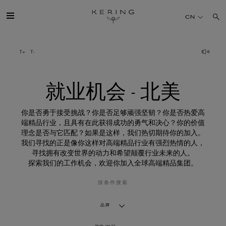
就
业
CN
机
会
-
北
开云简介
美
旗下品牌
就业机会 - 北美
人才
你是否勇于接受挑战？你是否足够顽强坚韧？你是否热爱高
端精品行业，且具有在此获得成功的勇气和决心？你的价值
理念是否与它匹配？如果是这样，我们热切期待你的加入。
可持续发展
我们寻找的正是像你这样对高端精品行业有强烈热情的人，
寻找拥有改变世界的动力和希望颠覆行业未来的人。
探索我们的工作机会，欢迎你加入全球高端精品集团。
FINANCE
按条件搜索
媒体
品牌
加入我们