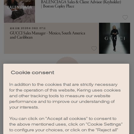
BALENCIAGA Sales & Client Advisor (Keyholder)
| Boston Copley Place
发布日期
2026年 08月 07日
GUCCI Sales Manager - Mexico, South America
and Caribbean
加载更多
Cookie consent
In addition to the cookies that are strictly necessary
for the operation of this website, Kering uses cookies
and other tracking tools to measure our website
performance and to improve our understanding of
your interests.
创建职位订阅
You can click on "Accept all cookies" to consent to
the above mentioned uses, click on "Cookie Settings"
to configure your choices, or click on the "Reject all"