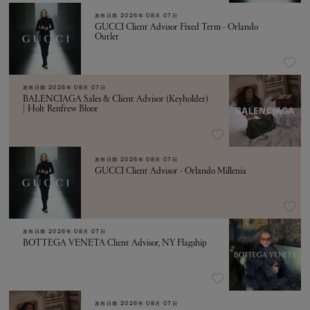
发布日期
2026年 08月 07日
GUCCI Client Advisor Fixed Term - Orlando
Outlet
发布日期
2026年 08月 07日
BALENCIAGA Sales & Client Advisor (Keyholder)
| Holt Renfrew Bloor
发布日期
2026年 08月 07日
GUCCI Client Advisor - Orlando Millenia
发布日期
2026年 08月 07日
BOTTEGA VENETA Client Advisor, NY Flagship
发布日期
2026年 08月 07日