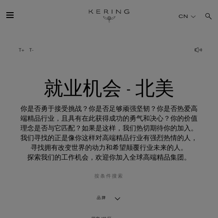
就
业
CN
机
会
-
北
开云简介
美
旗下品牌
就业机会 - 北美
人才
你是否勇于接受挑战？你是否足够顽强坚韧？你是否热爱高
端精品行业，且具有在此获得成功的勇气和决心？你的价值
理念是否与它匹配？如果是这样，我们热切期待你的加入。
可持续发展
我们寻找的正是像你这样对高端精品行业有强烈热情的人，
寻找拥有改变世界的动力和希望颠覆行业未来的人。
探索我们的工作机会，欢迎你加入全球高端精品集团。
FINANCE
按条件搜索
媒体
品牌
加入我们