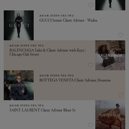
发布日期
2026年 08月 06日
GUCCI Senior Client Advisor - Wailea
发布日期
2026年 08月 05日
BALENCIAGA Sales & Client Advisor with Keys |
Chicago Oak Street
发布日期
2026年 08月 05日
BOTTEGA VENETA Client Advisor, Houston
发布日期
2026年 08月 05日
SAINT LAURENT Client Advisor Bloor St