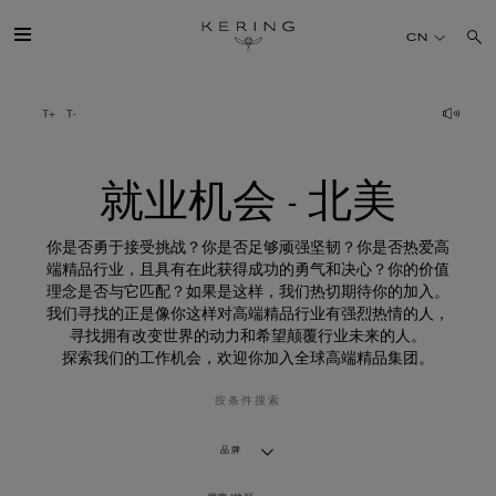
就
业
CN
机
会
-
北
开云简介
美
旗下品牌
就业机会 - 北美
人才
你是否勇于接受挑战？你是否足够顽强坚韧？你是否热爱高
端精品行业，且具有在此获得成功的勇气和决心？你的价值
理念是否与它匹配？如果是这样，我们热切期待你的加入。
可持续发展
我们寻找的正是像你这样对高端精品行业有强烈热情的人，
寻找拥有改变世界的动力和希望颠覆行业未来的人。
探索我们的工作机会，欢迎你加入全球高端精品集团。
FINANCE
按条件搜索
媒体
品牌
加入我们