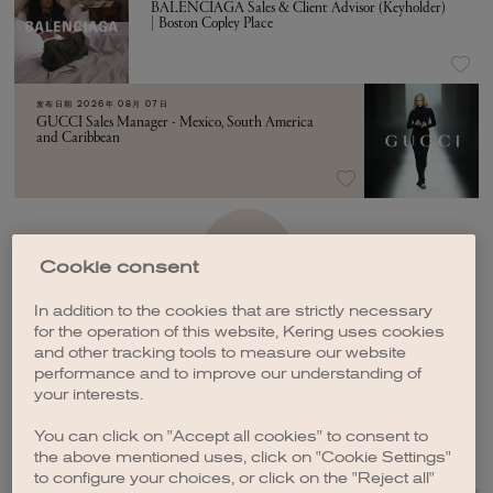
BALENCIAGA Sales & Client Advisor (Keyholder)
| Boston Copley Place
发布日期
2026年 08月 07日
GUCCI Sales Manager - Mexico, South America
and Caribbean
加载更多
Cookie consent
In addition to the cookies that are strictly necessary
for the operation of this website, Kering uses cookies
and other tracking tools to measure our website
performance and to improve our understanding of
your interests.
创建职位订阅
You can click on "Accept all cookies" to consent to
the above mentioned uses, click on "Cookie Settings"
to configure your choices, or click on the "Reject all"