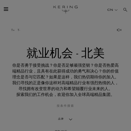
就
业
CN
机
会
-
北
开云简介
美
旗下品牌
就业机会 - 北美
人才
你是否勇于接受挑战？你是否足够顽强坚韧？你是否热爱高
端精品行业，且具有在此获得成功的勇气和决心？你的价值
理念是否与它匹配？如果是这样，我们热切期待你的加入。
可持续发展
我们寻找的正是像你这样对高端精品行业有强烈热情的人，
寻找拥有改变世界的动力和希望颠覆行业未来的人。
探索我们的工作机会，欢迎你加入全球高端精品集团。
FINANCE
按条件搜索
媒体
品牌
加入我们