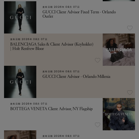
发布日期
2026年 08月 07日
GUCCI Client Advisor Fixed Term - Orlando
Outlet
发布日期
2026年 08月 07日
BALENCIAGA Sales & Client Advisor (Keyholder)
| Holt Renfrew Bloor
发布日期
2026年 08月 07日
GUCCI Client Advisor - Orlando Millenia
发布日期
2026年 08月 07日
BOTTEGA VENETA Client Advisor, NY Flagship
发布日期
2026年 08月 07日