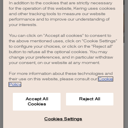
In addition to the cookies that are strictly necessary
KERINGFOUNDATION.ORG
for the operation of this website, Kering uses cookies
and other tracking tools to measure our website
performance and to improve our understanding of
your interests.
You can click on "Accept all cookies" to consent to
the above mentioned uses, click on "Cookie Settings"
to configure your choices, or click on the "Reject all"
button to refuse all the optional cookies. You may
change your preferences, and in particular withdraw
your consent, on our website at any moment.
EN
FR
IT
CN
JP
For more information about these technologies and
their use on this website, please consult our
Cookie
Policy
.
PLAN DU SITE
CONTACTEZ-NOUS
Accept All
Reject All
MENTIONS LÉGALES
Cookies
CRÉDITS
POLITIQUE DE CONFIDENTIALITÉ
ACCESSIBILITE : NON CONFORME
POLITIQUE EN MATIERE DE COOKIES
COOKIES SETTINGS AND DO NOT SELL OR SHARE
Cookies Settings
© KERING
2026
.
TOUS DROITS RÉSERVÉS