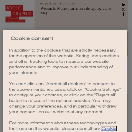
PUBLIÉ LE 12/04/2024
Women In Motion partenaire de Kyotographie
2024
PUBLIÉ LE 09/11/2023
Cookie consent
Women In Motion : un mois pour célébrer les
femmes photographes
In addition to the cookies that are strictly necessary
for the operation of this website, Kering uses cookies
and other tracking tools to measure our website
performance and to improve our understanding of
your interests.
LIRE LA SUITE
You can click on "Accept all cookies" to consent to
the above mentioned uses, click on "Cookie Settings"
to configure your choices, or click on the "Reject all"
button to refuse all the optional cookies. You may
change your preferences, and in particular withdraw
your consent, on our website at any moment.
For more information about these technologies and
EN
FR
IT
CN
JP
their use on this website, please consult our
Cookie