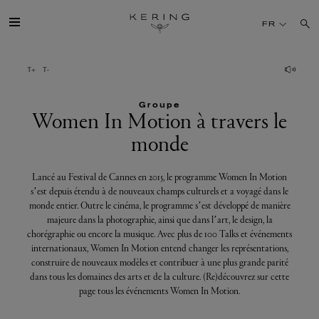
Women
FR
In
Motion
GROUPE
à
travers
Groupe
MAISONS
Women In Motion à travers le
le
monde
monde
TALENT
Lancé au Festival de Cannes en 2015, le programme Women In Motion
s’est depuis étendu à de nouveaux champs culturels et a voyagé dans le
DÉV. DURABLE
monde entier. Outre le cinéma, le programme s’est développé de manière
majeure dans la photographie, ainsi que dans l’art, le design, la
FINANCE
chorégraphie ou encore la musique. Avec plus de 100 Talks et événements
internationaux, Women In Motion entend changer les représentations,
construire de nouveaux modèles et contribuer à une plus grande parité
PRESSE
dans tous les domaines des arts et de la culture. (Re)découvrez sur cette
page tous les événements Women In Motion.
REJOIGNEZ-NOUS