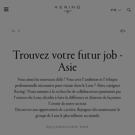
Trouvez
votre
FR
futur
job
-
Asie
GROUPE
MAISONS
Trouvez votre futur job -
Asie
TALENT
Vous aimez les nouveaux défis ? Vous avez l’ambition et l’éthique
DÉV. DURABLE
professionnelle nécessaires pour réussir dans le Luxe ? Alors, rejoignez
Kering ! Nous sommes à la recherche de collaborateurs passionnés par
l’univers du Luxe, décidés à faire la différence et désireux de façonner
FINANCE
l’avenir de notre secteur.
Découvrez nos opportunités de carrière. Rejoignez dès maintenant le
groupe de Luxe le plus influent au monde.
PRESSE
RECHERCHER PAR
REJOIGNEZ-NOUS