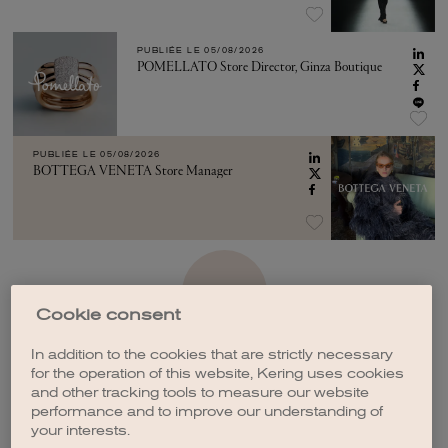
PUBLIÉE LE
05/08/2026
POMELLATO Store Director, Ginza Boutique
PUBLIÉE LE
05/08/2026
BOTTEGA VENETA Store Manager
VOIR PLUS
Cookie consent
In addition to the cookies that are strictly necessary
for the operation of this website, Kering uses cookies
and other tracking tools to measure our website
performance and to improve our understanding of
CRÉER UNE ALERTE
your interests.