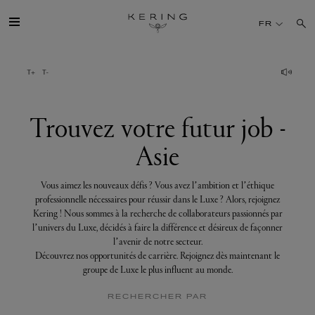
Trouvez
votre
FR
futur
job
-
Asie
GROUPE
MAISONS
Trouvez votre futur job -
Asie
TALENT
Vous aimez les nouveaux défis ? Vous avez l’ambition et l’éthique
DÉV. DURABLE
professionnelle nécessaires pour réussir dans le Luxe ? Alors, rejoignez
Kering ! Nous sommes à la recherche de collaborateurs passionnés par
l’univers du Luxe, décidés à faire la différence et désireux de façonner
FINANCE
l’avenir de notre secteur.
Découvrez nos opportunités de carrière. Rejoignez dès maintenant le
groupe de Luxe le plus influent au monde.
PRESSE
RECHERCHER PAR
REJOIGNEZ-NOUS