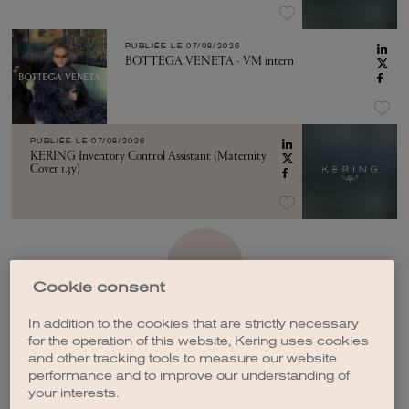
PUBLIÉE LE
07/08/2026
BOTTEGA VENETA - VM intern
PUBLIÉE LE
07/08/2026
KERING Inventory Control Assistant (Maternity
Cover 1.3y)
VOIR PLUS
Cookie consent
In addition to the cookies that are strictly necessary
for the operation of this website, Kering uses cookies
and other tracking tools to measure our website
performance and to improve our understanding of
CRÉER UNE ALERTE
your interests.