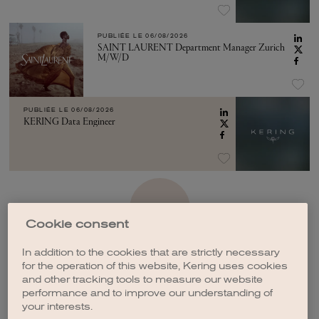
PUBLIÉE LE
06/08/2026
SAINT LAURENT Department Manager Zurich
M/W/D
PUBLIÉE LE
06/08/2026
KERING Data Engineer
VOIR PLUS
Cookie consent
In addition to the cookies that are strictly necessary
for the operation of this website, Kering uses cookies
and other tracking tools to measure our website
performance and to improve our understanding of
CRÉER UNE ALERTE
your interests.