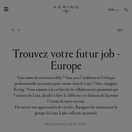
Trouvez
votre
FR
futur
job
-
Europe
GROUPE
MAISONS
Trouvez votre futur job -
Europe
TALENT
Vous aimez les nouveaux défis ? Vous avez l’ambition et l’éthique
DÉV. DURABLE
professionnelle nécessaires pour réussir dans le Luxe ? Alors, rejoignez
Kering ! Nous sommes à la recherche de collaborateurs passionnés par
l’univers du Luxe, décidés à faire la différence et désireux de façonner
FINANCE
l’avenir de notre secteur.
Découvrez nos opportunités de carrière. Rejoignez dès maintenant le
groupe de Luxe le plus influent au monde.
PRESSE
RECHERCHER PAR
REJOIGNEZ-NOUS