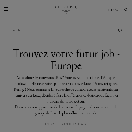
Trouvez
votre
FR
futur
job
-
Europe
GROUPE
MAISONS
Trouvez votre futur job -
Europe
TALENT
Vous aimez les nouveaux défis ? Vous avez l’ambition et l’éthique
DÉV. DURABLE
professionnelle nécessaires pour réussir dans le Luxe ? Alors, rejoignez
Kering ! Nous sommes à la recherche de collaborateurs passionnés par
l’univers du Luxe, décidés à faire la différence et désireux de façonner
FINANCE
l’avenir de notre secteur.
Découvrez nos opportunités de carrière. Rejoignez dès maintenant le
groupe de Luxe le plus influent au monde.
PRESSE
RECHERCHER PAR
REJOIGNEZ-NOUS