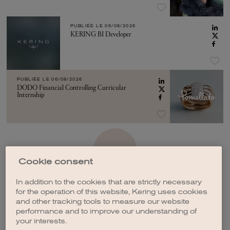
PUBLIÉE LE
06/08/2026
KERING BI Developer
PUBLIÉE LE
06/08/2026
DODO Financial Controlling Curricular
Internship
VOIR PLUS
Cookie consent
In addition to the cookies that are strictly necessary
for the operation of this website, Kering uses cookies
and other tracking tools to measure our website
performance and to improve our understanding of
CRÉER UNE ALERTE
your interests.