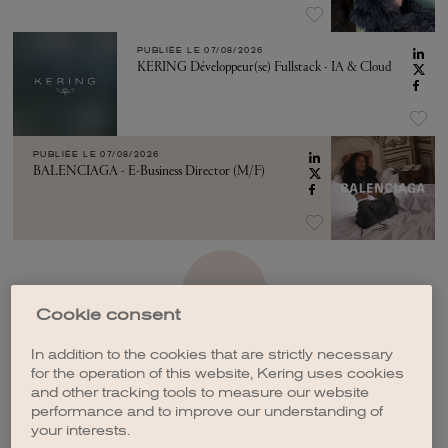
PUBLIÉE LE
07/08/2026
KERING Développeur(se) Fullstack - IA & Cloud
PUBLIÉE LE
07/08/2026
BALENCIAGA - E-Business Director (M/F)
VOIR PLUS
Cookie consent
In addition to the cookies that are strictly necessary
for the operation of this website, Kering uses cookies
and other tracking tools to measure our website
performance and to improve our understanding of
CRÉER UNE ALERTE
your interests.