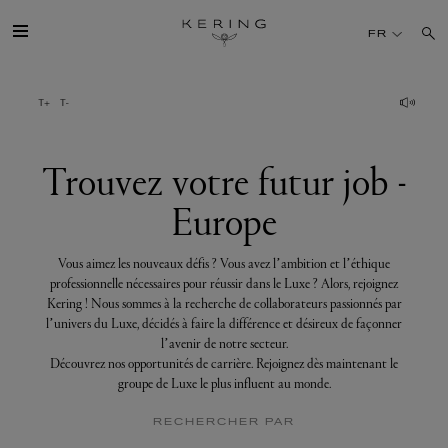
Trouvez
votre
FR
futur
job
-
Europe
GROUPE
MAISONS
Trouvez votre futur job -
Europe
TALENT
Vous aimez les nouveaux défis ? Vous avez l’ambition et l’éthique
DÉV. DURABLE
professionnelle nécessaires pour réussir dans le Luxe ? Alors, rejoignez
Kering ! Nous sommes à la recherche de collaborateurs passionnés par
l’univers du Luxe, décidés à faire la différence et désireux de façonner
FINANCE
l’avenir de notre secteur.
Découvrez nos opportunités de carrière. Rejoignez dès maintenant le
groupe de Luxe le plus influent au monde.
PRESSE
RECHERCHER PAR
REJOIGNEZ-NOUS