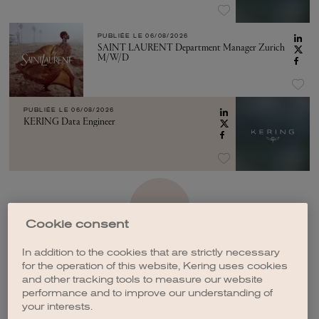
PUBLIÉE LE
06/08/2026
SAINT LAURENT Department Manager Zurich
M/W/D
PUBLIÉE LE
06/08/2026
KERING Data Engineer
VOIR PLUS
Cookie consent
In addition to the cookies that are strictly necessary
for the operation of this website, Kering uses cookies
and other tracking tools to measure our website
performance and to improve our understanding of
CRÉER UNE ALERTE
your interests.