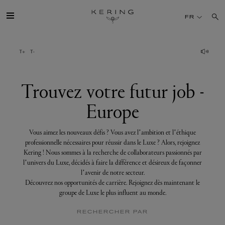
Trouvez
votre
FR
futur
job
-
Europe
GROUPE
MAISONS
Trouvez votre futur job -
Europe
TALENT
Vous aimez les nouveaux défis ? Vous avez l’ambition et l’éthique
DÉV. DURABLE
professionnelle nécessaires pour réussir dans le Luxe ? Alors, rejoignez
Kering ! Nous sommes à la recherche de collaborateurs passionnés par
l’univers du Luxe, décidés à faire la différence et désireux de façonner
FINANCE
l’avenir de notre secteur.
Découvrez nos opportunités de carrière. Rejoignez dès maintenant le
groupe de Luxe le plus influent au monde.
PRESSE
RECHERCHER PAR
REJOIGNEZ-NOUS