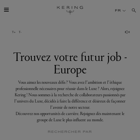
Trouvez
votre
FR
futur
job
-
Europe
GROUPE
MAISONS
Trouvez votre futur job -
Europe
TALENT
Vous aimez les nouveaux défis ? Vous avez l’ambition et l’éthique
DÉV. DURABLE
professionnelle nécessaires pour réussir dans le Luxe ? Alors, rejoignez
Kering ! Nous sommes à la recherche de collaborateurs passionnés par
l’univers du Luxe, décidés à faire la différence et désireux de façonner
FINANCE
l’avenir de notre secteur.
Découvrez nos opportunités de carrière. Rejoignez dès maintenant le
groupe de Luxe le plus influent au monde.
PRESSE
RECHERCHER PAR
REJOIGNEZ-NOUS