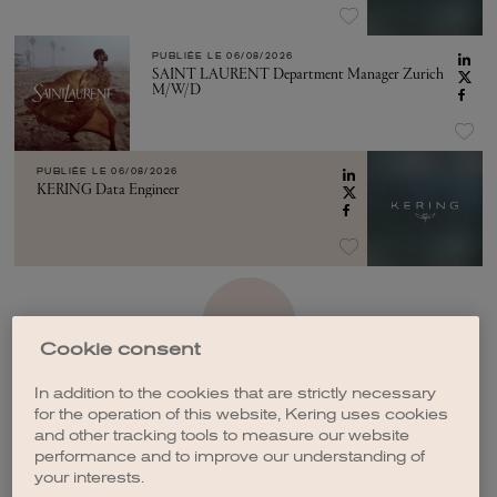
PUBLIÉE LE
06/08/2026
SAINT LAURENT Department Manager Zurich
M/W/D
PUBLIÉE LE
06/08/2026
KERING Data Engineer
VOIR PLUS
Cookie consent
In addition to the cookies that are strictly necessary
for the operation of this website, Kering uses cookies
and other tracking tools to measure our website
performance and to improve our understanding of
CRÉER UNE ALERTE
your interests.