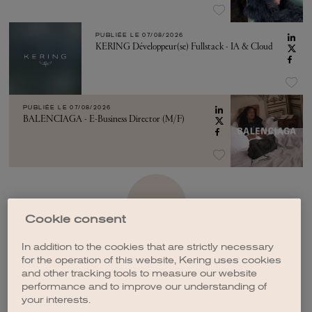
PUBLIÉE LE
07/08/2026
KERING Développeur(se) Fullstack - IA & Cloud
PUBLIÉE LE
07/08/2026
BALENCIAGA - E-Business Director (M/F)
VOIR PLUS
Cookie consent
In addition to the cookies that are strictly necessary
for the operation of this website, Kering uses cookies
and other tracking tools to measure our website
performance and to improve our understanding of
CRÉER UNE ALERTE
your interests.