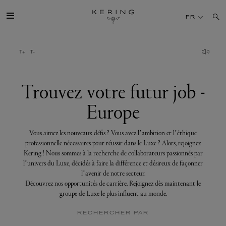
Trouvez
votre
FR
futur
job
-
Europe
GROUPE
MAISONS
Trouvez votre futur job -
Europe
TALENT
Vous aimez les nouveaux défis ? Vous avez l’ambition et l’éthique
DÉV. DURABLE
professionnelle nécessaires pour réussir dans le Luxe ? Alors, rejoignez
Kering ! Nous sommes à la recherche de collaborateurs passionnés par
l’univers du Luxe, décidés à faire la différence et désireux de façonner
FINANCE
l’avenir de notre secteur.
Découvrez nos opportunités de carrière. Rejoignez dès maintenant le
groupe de Luxe le plus influent au monde.
PRESSE
RECHERCHER PAR
REJOIGNEZ-NOUS