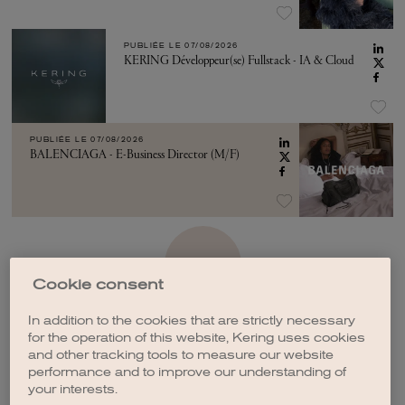
PUBLIÉE LE
07/08/2026
KERING Développeur(se) Fullstack - IA & Cloud
PUBLIÉE LE
07/08/2026
BALENCIAGA - E-Business Director (M/F)
VOIR PLUS
Cookie consent
In addition to the cookies that are strictly necessary
for the operation of this website, Kering uses cookies
and other tracking tools to measure our website
performance and to improve our understanding of
CRÉER UNE ALERTE
your interests.