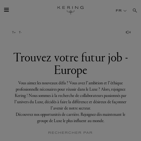
Trouvez
votre
FR
futur
job
-
Europe
GROUPE
MAISONS
Trouvez votre futur job -
Europe
TALENT
Vous aimez les nouveaux défis ? Vous avez l’ambition et l’éthique
DÉV. DURABLE
professionnelle nécessaires pour réussir dans le Luxe ? Alors, rejoignez
Kering ! Nous sommes à la recherche de collaborateurs passionnés par
l’univers du Luxe, décidés à faire la différence et désireux de façonner
FINANCE
l’avenir de notre secteur.
Découvrez nos opportunités de carrière. Rejoignez dès maintenant le
groupe de Luxe le plus influent au monde.
PRESSE
RECHERCHER PAR
REJOIGNEZ-NOUS