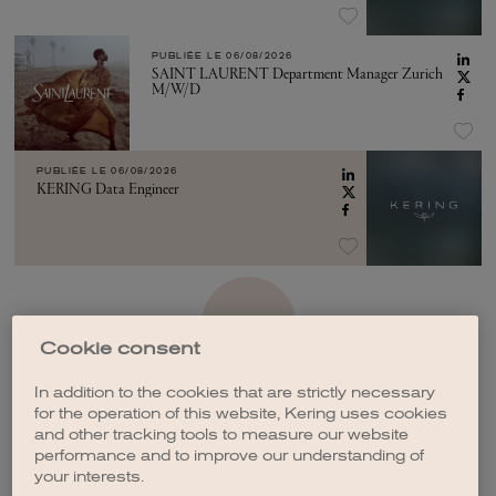
PUBLIÉE LE
06/08/2026
SAINT LAURENT Department Manager Zurich
M/W/D
PUBLIÉE LE
06/08/2026
KERING Data Engineer
VOIR PLUS
Cookie consent
In addition to the cookies that are strictly necessary
for the operation of this website, Kering uses cookies
and other tracking tools to measure our website
performance and to improve our understanding of
CRÉER UNE ALERTE
your interests.