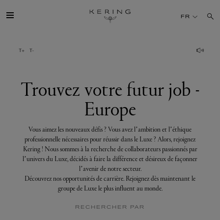
Trouvez
votre
FR
futur
job
-
Europe
GROUPE
MAISONS
Trouvez votre futur job -
Europe
TALENT
Vous aimez les nouveaux défis ? Vous avez l’ambition et l’éthique
DÉV. DURABLE
professionnelle nécessaires pour réussir dans le Luxe ? Alors, rejoignez
Kering ! Nous sommes à la recherche de collaborateurs passionnés par
l’univers du Luxe, décidés à faire la différence et désireux de façonner
FINANCE
l’avenir de notre secteur.
Découvrez nos opportunités de carrière. Rejoignez dès maintenant le
groupe de Luxe le plus influent au monde.
PRESSE
RECHERCHER PAR
REJOIGNEZ-NOUS