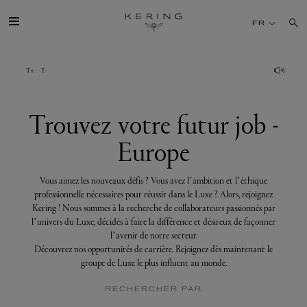
Trouvez
votre
FR
futur
job
-
Europe
GROUPE
MAISONS
Trouvez votre futur job -
Europe
TALENT
Vous aimez les nouveaux défis ? Vous avez l’ambition et l’éthique
DÉV. DURABLE
professionnelle nécessaires pour réussir dans le Luxe ? Alors, rejoignez
Kering ! Nous sommes à la recherche de collaborateurs passionnés par
l’univers du Luxe, décidés à faire la différence et désireux de façonner
FINANCE
l’avenir de notre secteur.
Découvrez nos opportunités de carrière. Rejoignez dès maintenant le
groupe de Luxe le plus influent au monde.
PRESSE
RECHERCHER PAR
REJOIGNEZ-NOUS