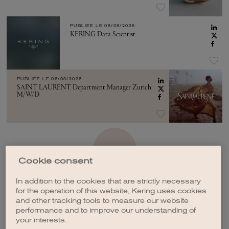
PUBLIÉE LE
06/08/2026
KERING Data Scientist
PUBLIÉE LE
06/08/2026
SAINT LAURENT Department Manager Zurich
M/W/D
VOIR PLUS
Cookie consent
In addition to the cookies that are strictly necessary
for the operation of this website, Kering uses cookies
and other tracking tools to measure our website
performance and to improve our understanding of
CRÉER UNE ALERTE
your interests.