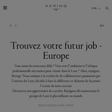
Trouvez
votre
FR
futur
job
-
Europe
GROUPE
MAISONS
Trouvez votre futur job -
Europe
TALENT
Vous aimez les nouveaux défis ? Vous avez l’ambition et l’éthique
DÉV. DURABLE
professionnelle nécessaires pour réussir dans le Luxe ? Alors, rejoignez
Kering ! Nous sommes à la recherche de collaborateurs passionnés par
l’univers du Luxe, décidés à faire la différence et désireux de façonner
FINANCE
l’avenir de notre secteur.
Découvrez nos opportunités de carrière. Rejoignez dès maintenant le
groupe de Luxe le plus influent au monde.
PRESSE
RECHERCHER PAR
REJOIGNEZ-NOUS