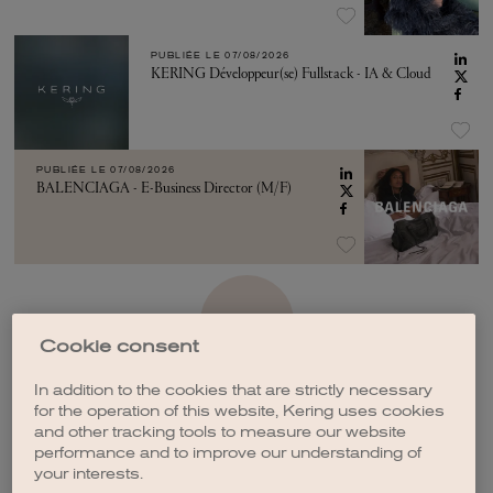
PUBLIÉE LE
07/08/2026
KERING Développeur(se) Fullstack - IA & Cloud
PUBLIÉE LE
07/08/2026
BALENCIAGA - E-Business Director (M/F)
VOIR PLUS
Cookie consent
In addition to the cookies that are strictly necessary
for the operation of this website, Kering uses cookies
and other tracking tools to measure our website
performance and to improve our understanding of
CRÉER UNE ALERTE
your interests.