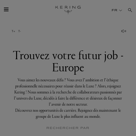
Trouvez
votre
FR
futur
job
-
Europe
GROUPE
MAISONS
Trouvez votre futur job -
Europe
TALENT
Vous aimez les nouveaux défis ? Vous avez l’ambition et l’éthique
DÉV. DURABLE
professionnelle nécessaires pour réussir dans le Luxe ? Alors, rejoignez
Kering ! Nous sommes à la recherche de collaborateurs passionnés par
l’univers du Luxe, décidés à faire la différence et désireux de façonner
FINANCE
l’avenir de notre secteur.
Découvrez nos opportunités de carrière. Rejoignez dès maintenant le
groupe de Luxe le plus influent au monde.
PRESSE
RECHERCHER PAR
REJOIGNEZ-NOUS