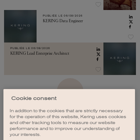
PUBLIÉE LE
06/08/2026
KERING Data Engineer
PUBLIÉE LE
06/08/2026
KERING Lead Enterprise Architect
VOIR PLUS
Cookie consent
In addition to the cookies that are strictly necessary
for the operation of this website, Kering uses cookies
and other tracking tools to measure our website
performance and to improve our understanding of
CRÉER UNE ALERTE
your interests.