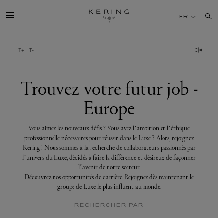
Trouvez
votre
FR
futur
job
-
Europe
GROUPE
MAISONS
Trouvez votre futur job -
Europe
TALENT
Vous aimez les nouveaux défis ? Vous avez l’ambition et l’éthique
DÉV. DURABLE
professionnelle nécessaires pour réussir dans le Luxe ? Alors, rejoignez
Kering ! Nous sommes à la recherche de collaborateurs passionnés par
l’univers du Luxe, décidés à faire la différence et désireux de façonner
FINANCE
l’avenir de notre secteur.
Découvrez nos opportunités de carrière. Rejoignez dès maintenant le
groupe de Luxe le plus influent au monde.
PRESSE
RECHERCHER PAR
REJOIGNEZ-NOUS