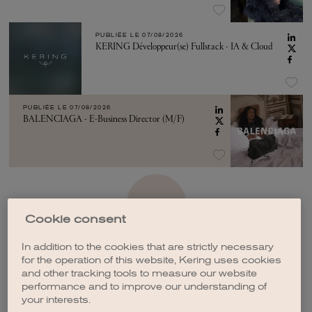
PUBLIÉE LE
07/08/2026
KERING Développeur(se) Fullstack - IA & Cloud
PUBLIÉE LE
07/08/2026
BALENCIAGA - E-Business Director (M/F)
VOIR PLUS
Cookie consent
In addition to the cookies that are strictly necessary
for the operation of this website, Kering uses cookies
and other tracking tools to measure our website
performance and to improve our understanding of
CRÉER UNE ALERTE
your interests.