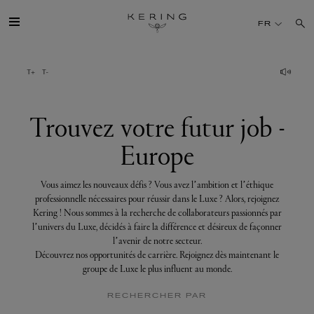
Trouvez
votre
FR
futur
job
-
Europe
GROUPE
MAISONS
Trouvez votre futur job -
Europe
TALENT
Vous aimez les nouveaux défis ? Vous avez l’ambition et l’éthique
DÉV. DURABLE
professionnelle nécessaires pour réussir dans le Luxe ? Alors, rejoignez
Kering ! Nous sommes à la recherche de collaborateurs passionnés par
l’univers du Luxe, décidés à faire la différence et désireux de façonner
FINANCE
l’avenir de notre secteur.
Découvrez nos opportunités de carrière. Rejoignez dès maintenant le
groupe de Luxe le plus influent au monde.
PRESSE
RECHERCHER PAR
REJOIGNEZ-NOUS