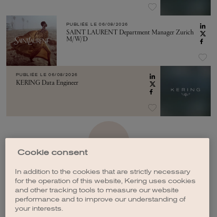
PUBLIÉE LE
06/08/2026
SAINT LAURENT Department Manager Zurich
M/W/D
PUBLIÉE LE
06/08/2026
KERING Data Engineer
VOIR PLUS
Cookie consent
In addition to the cookies that are strictly necessary
for the operation of this website, Kering uses cookies
and other tracking tools to measure our website
performance and to improve our understanding of
CRÉER UNE ALERTE
your interests.